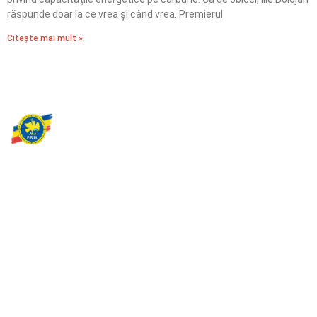
răspunde doar la ce vrea și când vrea. Premierul
Citește mai mult »
Partidul Romania Mare
România Prosperă: promitem o economie stabilă, inovație și
oportunități egale. Viziunea noastră se axează pe bunăstare,
sănătate, educație și respect față de mediu.
Sediul Central PRM
Strada Vasile Lăscăr nr. 16, Sector 2, București
+4 0773 704 275
centru@partidulromaniamare.ro
Rămânem în contact!