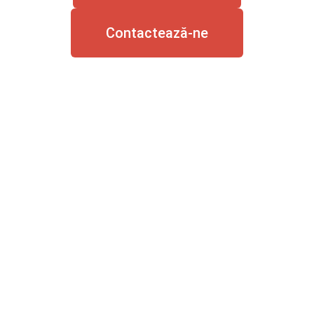
Contactează-ne
Partidul România
Mare are drept scop,
dezvoltarea şi
modernizarea
societăţii româneşti,