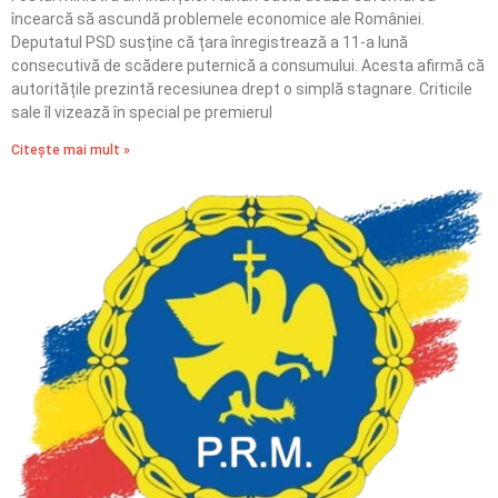
încearcă să ascundă problemele economice ale României.
Deputatul PSD susține că țara înregistrează a 11-a lună
consecutivă de scădere puternică a consumului. Acesta afirmă că
autoritățile prezintă recesiunea drept o simplă stagnare. Criticile
sale îl vizează în special pe premierul
Citește mai mult »