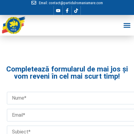
Email:
contact@partidulromaniamare.com
Hai în Echip
Completează formularul de mai jos și
vom reveni în cel mai scurt timp!