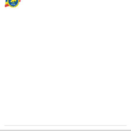
Partidul Romania Mare
România Prosperă: promitem o economie stabilă, inovație și
oportunități egale. Viziunea noastră se axează pe bunăstare,
sănătate, educație și respect față de mediu.
Sediul Central PRM
Strada Vasile Lăscăr nr. 16, Sector 2, București
+4 0773 704 275
centru@partidulromaniamare.ro
Rămânem în contact!
Află mai multe despre PRM
ABONARE!