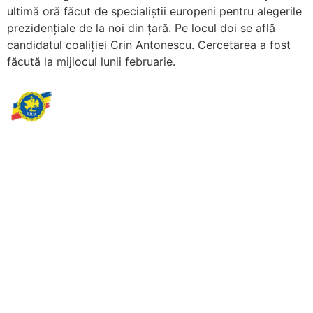
ultimă oră făcut de specialiștii europeni pentru alegerile
prezidențiale de la noi din țară. Pe locul doi se află
candidatul coaliției Crin Antonescu. Cercetarea a fost
făcută la mijlocul lunii februarie.
Partidul Romania Mare
România Prosperă: promitem o economie stabilă, inovație și
oportunități egale. Viziunea noastră se axează pe bunăstare,
sănătate, educație și respect față de mediu.
Sediul Central PRM
Strada Vasile Lăscăr nr. 16, Sector 2, București
+4 0773 704 275
centru@partidulromaniamare.ro
Rămânem în contact!
Află mai multe despre PRM