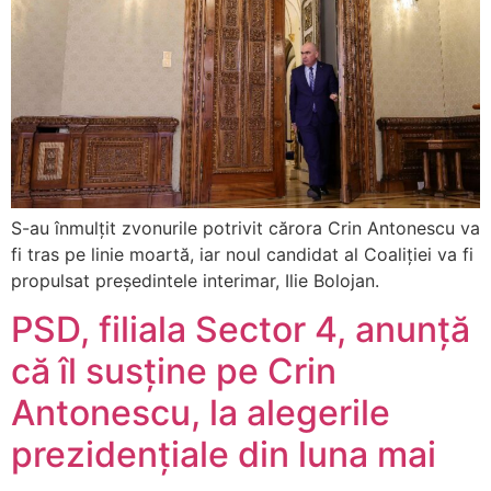
S-au înmulțit zvonurile potrivit cărora Crin Antonescu va
fi tras pe linie moartă, iar noul candidat al Coaliției va fi
propulsat președintele interimar, Ilie Bolojan.
PSD, filiala Sector 4, anunță
că îl susține pe Crin
Antonescu, la alegerile
prezidențiale din luna mai