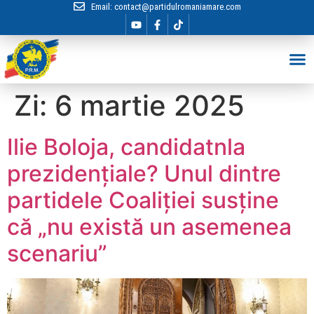
Email:
contact@partidulromaniamare.com
Hai în Echip
Zi:
6 martie 2025
Ilie Boloja, candidatnla
prezidențiale? Unul dintre
partidele Coaliției susține
că „nu există un asemenea
scenariu”