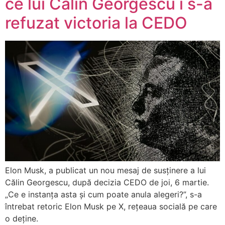
ce lui Călin Georgescu i s-a
refuzat victoria la CEDO
Elon Musk, a publicat un nou mesaj de susținere a lui
Călin Georgescu, după decizia CEDO de joi, 6 martie.
„Ce e instanța asta și cum poate anula alegeri?”, s-a
întrebat retoric Elon Musk pe X, rețeaua socială pe care
o deține.