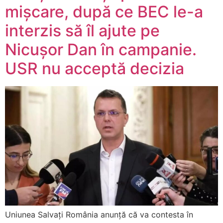
mișcare, după ce BEC le-a
interzis să îl ajute pe
Nicușor Dan în campanie.
USR nu acceptă decizia
Uniunea Salvați România anunță că va contesta în