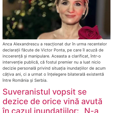
Anca Alexandrescu a reacționat dur în urma recentelor
declarații făcute de Victor Ponta, pe care îl acuză de
incoerență și manipulare. Aceasta a clarificat, într-o
intervenție publică, că fostul premier nu a luat nicio
decizie personală privind situația inundațiilor de acum
câțiva ani, ci a urmat o înțelegere bilaterală existentă
între România și Serbia.
Suveranistul vopsit se
dezice de orice vină avută
în cazul inundațiilor: „N-a