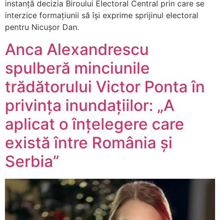
instanță decizia Biroului Electoral Central prin care se
interzice formațiunii să își exprime sprijinul electoral
pentru Nicușor Dan.
Anca Alexandrescu
spulberă minciunile
trădătorului Victor Ponta în
privința inundațiilor: „A
aplicat o înțelegere care
există între România și
Serbia”