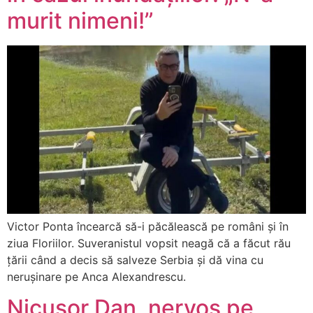
murit nimeni!”
Victor Ponta încearcă să-i păcălească pe români și în
ziua Floriilor. Suveranistul vopsit neagă că a făcut rău
țării când a decis să salveze Serbia și dă vina cu
nerușinare pe Anca Alexandrescu.
Nicușor Dan, nervos pe