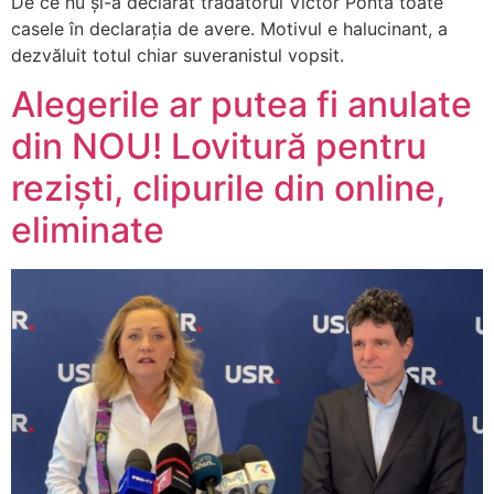
De ce nu și-a declarat trădătorul Victor Ponta toate
casele în declarația de avere. Motivul e halucinant, a
dezvăluit totul chiar suveranistul vopsit.
Alegerile ar putea fi anulate
din NOU! Lovitură pentru
reziști, clipurile din online,
eliminate