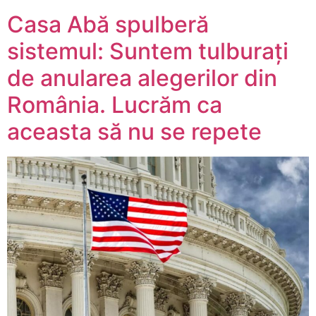
Casa Abă spulberă
sistemul: Suntem tulburați
de anularea alegerilor din
România. Lucrăm ca
aceasta să nu se repete