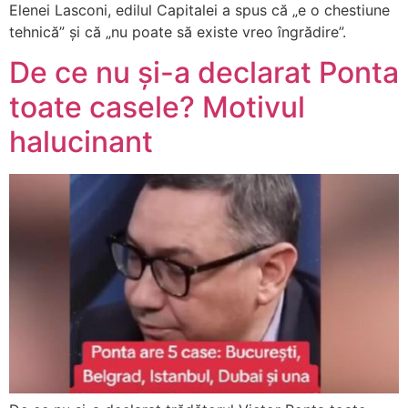
Elenei Lasconi, edilul Capitalei a spus că „e o chestiune
tehnică” și că „nu poate să existe vreo îngrădire”.
De ce nu și-a declarat Ponta
toate casele? Motivul
halucinant