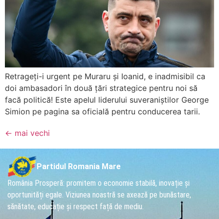
Retrageți-i urgent pe Muraru și Ioanid, e inadmisibil ca
doi ambasadori în două țări strategice pentru noi să
facă politică! Este apelul liderului suveraniștilor George
Simion pe pagina sa oficială pentru conducerea tarii.
←
mai vechi
Partidul Romania Mare
România Prosperă: promitem o economie stabilă, inovație și
oportunități egale. Viziunea noastră se axează pe bunăstare,
sănătate, educație și respect față de mediu.