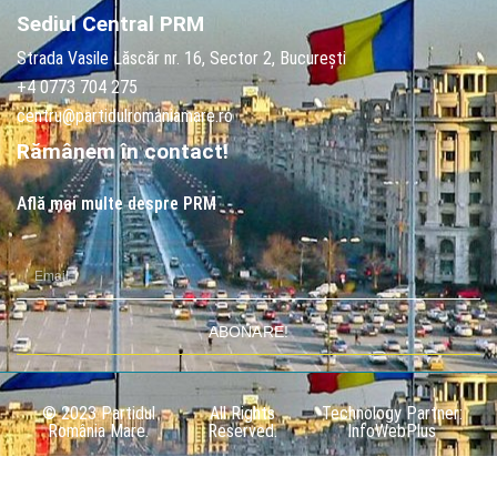
Sediul Central PRM
Strada Vasile Lăscăr nr. 16, Sector 2, București
+4 0773 704 275
centru@partidulromaniamare.ro
Rămânem în contact!
Află mai multe despre PRM
ABONARE!
© 2023 Partidul
All Rights
Technology Partner:
România Mare.
Reserved.
InfoWebPlus