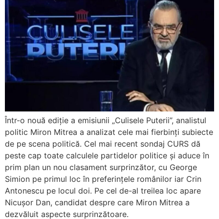
Într-o nouă ediție a emisiunii „Culisele Puterii”, analistul
politic Miron Mitrea a analizat cele mai fierbinți subiecte
de pe scena politică. Cel mai recent sondaj CURS dă
peste cap toate calculele partidelor politice și aduce în
prim plan un nou clasament surprinzător, cu George
Simion pe primul loc în preferințele românilor iar Crin
Antonescu pe locul doi. Pe cel de-al treilea loc apare
Nicușor Dan, candidat despre care Miron Mitrea a
dezvăluit aspecte surprinzătoare.