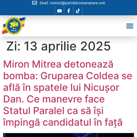
Email:
contact@partidulromaniamare.com
Hai în Echip
Zi:
13 aprilie 2025
Miron Mitrea detonează
bomba: Gruparea Coldea se
află în spatele lui Nicușor
Dan. Ce manevre face
Statul Paralel ca să își
împingă candidatul în față