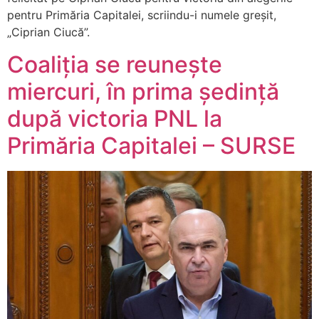
pentru Primăria Capitalei, scriindu-i numele greșit,
„Ciprian Ciucă”.
Coaliția se reunește
miercuri, în prima ședință
după victoria PNL la
Primăria Capitalei – SURSE