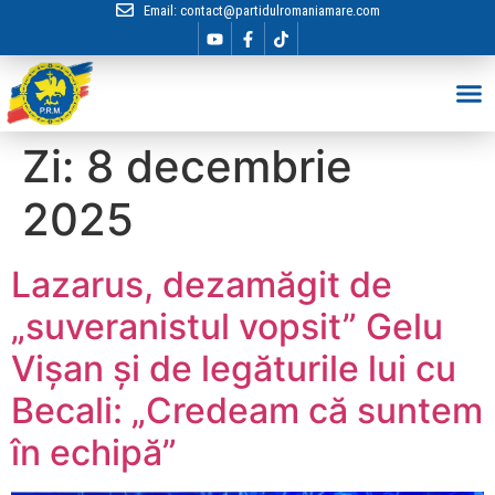
Email:
contact@partidulromaniamare.com
Hai în Echip
Zi:
8 decembrie
2025
Lazarus, dezamăgit de
„suveranistul vopsit” Gelu
Vișan și de legăturile lui cu
Becali: „Credeam că suntem
în echipă”