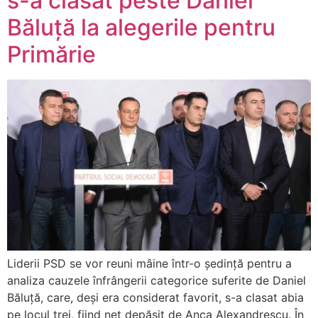
s-a clasat peste Daniel
Băluță la alegerile pentru
Primărie
Liderii PSD se vor reuni mâine într-o ședință pentru a
analiza cauzele înfrângerii categorice suferite de Daniel
Băluță, care, deși era considerat favorit, s-a clasat abia
pe locul trei, fiind net depășit de Anca Alexandrescu. În