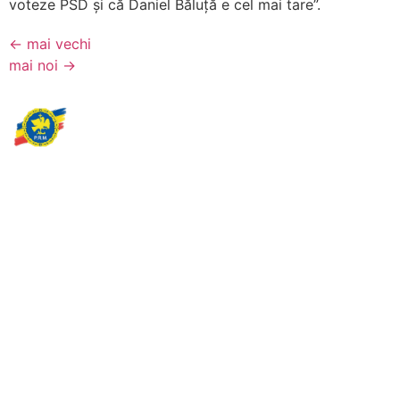
voteze PSD și că Daniel Băluță e cel mai tare”.
←
mai vechi
mai noi
→
Partidul Romania Mare
România Prosperă: promitem o economie stabilă, inovație și
oportunități egale. Viziunea noastră se axează pe bunăstare,
sănătate, educație și respect față de mediu.
Sediul Central PRM
Strada Vasile Lăscăr nr. 16, Sector 2, București
+4 0773 704 275
centru@partidulromaniamare.ro
Rămânem în contact!
Află mai multe despre PRM