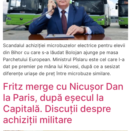
Scandalul achiziției microbuzelor electrice pentru elevii
din Bihor cu care s-a lăudat Bolojan ajunge pe masa
Parchetului European. Ministrul Pîslaru este cel care l-a
dat pe premier pe mâna lui Kovesi, după ce a sesizat
diferențe uriașe de preț între microbuze similare.
Fritz merge cu Nicușor Dan
la Paris, după eșecul la
Capitală. Discuții despre
achiziții militare