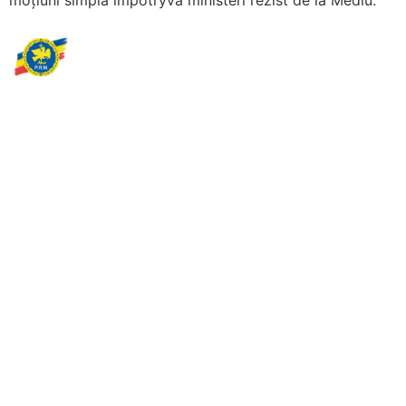
Partidul Romania Mare
România Prosperă: promitem o economie stabilă, inovație și
oportunități egale. Viziunea noastră se axează pe bunăstare,
sănătate, educație și respect față de mediu.
Sediul Central PRM
Strada Vasile Lăscăr nr. 16, Sector 2, București
+4 0773 704 275
centru@partidulromaniamare.ro
Rămânem în contact!
Află mai multe despre PRM