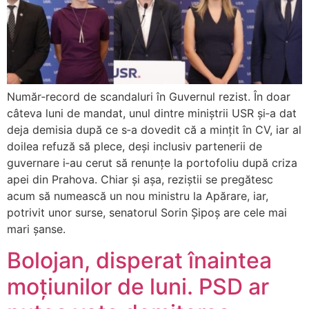
Număr‑record de scandaluri în Guvernul rezist. În doar
câteva luni de mandat, unul dintre miniștrii USR și‑a dat
deja demisia după ce s‑a dovedit că a mințit în CV, iar al
doilea refuză să plece, deși inclusiv partenerii de
guvernare i‑au cerut să renunțe la portofoliu după criza
apei din Prahova. Chiar și așa, reziștii se pregătesc
acum să numească un nou ministru la Apărare, iar,
potrivit unor surse, senatorul Sorin Șipoș are cele mai
mari șanse.
Bolojan, disperat înaintea
moțiunilor de luni. PSD ar