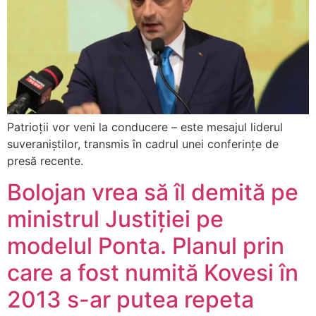
Patrioții vor veni la conducere – este mesajul liderul
suveraniștilor, transmis în cadrul unei conferințe de
presă recente.
Bolojan vrea să îl demită pe
ministrul Justiției pe
modelul Ponta. Planul prin
care a fost numită Kovesi în
2013 s-ar putea repeta