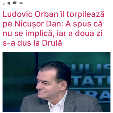
și apolitice.
Ludovic Orban îl torpilează
pe Nicușor Dan: A spus că
nu se implică, iar a doua zi
s-a dus la Drulă