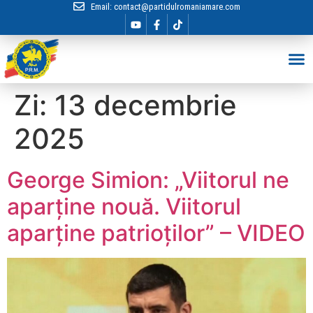
Email:
contact@partidulromaniamare.com
Hai în Echip
Zi:
13 decembrie
2025
George Simion: „Viitorul ne
aparține nouă. Viitorul
aparține patrioților” – VIDEO