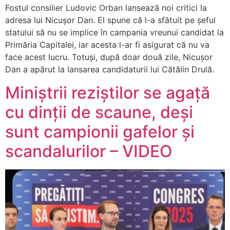
Fostul consilier Ludovic Orban lansează noi critici la
adresa lui Nicușor Dan. El spune că l-a sfătuit pe șeful
statului să nu se implice în campania vreunui candidat la
Primăria Capitalei, iar acesta l-ar fi asigurat că nu va
face acest lucru. Totuși, după doar două zile, Nicușor
Dan a apărut la lansarea candidaturii lui Cătălin Drulă.
Miniștrii reziștilor se agață
cu dinții de scaune, deși
sunt campionii gafelor și
scandalurilor – VIDEO