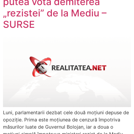
putea vota demiterea
„rezistei” de la Mediu –
SURSE
Luni, parlamentarii dezbat cele două moțiuni depuse de
opoziție. Prima este moțiunea de cenzură împotriva
măsurilor luate de Guvernul Bolojan, iar a doua o
moțiuni simplă împotryva ministeri rezist de la Mediu.