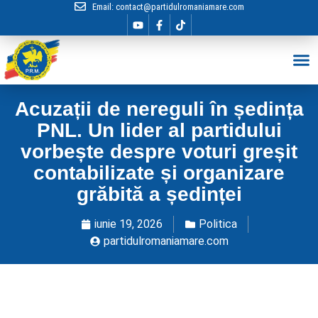
Email:
contact@partidulromaniamare.com
Hai în Echip
Acuzații de nereguli în ședința
PNL. Un lider al partidului
vorbește despre voturi greșit
contabilizate și organizare
grăbită a ședinței
iunie 19, 2026
Politica
partidulromaniamare.com