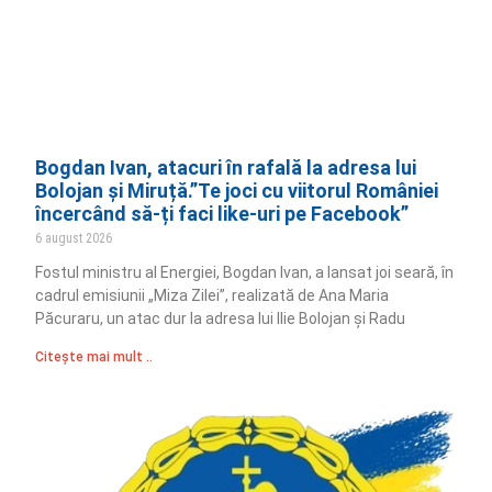
Bogdan Ivan, atacuri în rafală la adresa lui
Bolojan și Miruță.”Te joci cu viitorul României
încercând să-ți faci like-uri pe Facebook”
6 august 2026
Fostul ministru al Energiei, Bogdan Ivan, a lansat joi seară, în
cadrul emisiunii „Miza Zilei”, realizată de Ana Maria
Păcuraru, un atac dur la adresa lui Ilie Bolojan și Radu
Citește mai mult ..