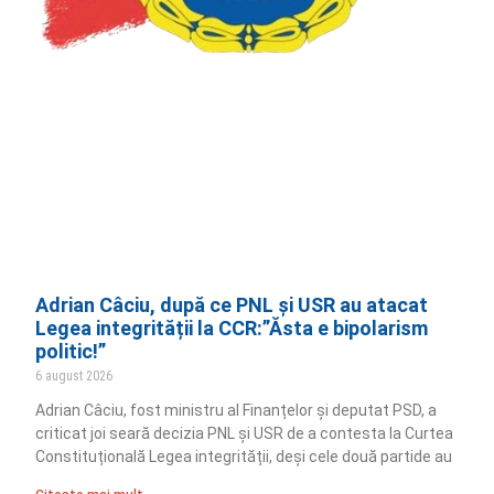
Adrian Câciu, după ce PNL și USR au atacat
Legea integrității la CCR:”Ăsta e bipolarism
politic!”
6 august 2026
Adrian Câciu, fost ministru al Finanțelor și deputat PSD, a
criticat joi seară decizia PNL și USR de a contesta la Curtea
Constituțională Legea integrității, deși cele două partide au