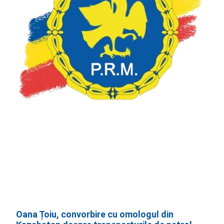
Oana Țoiu, convorbire cu omologul din