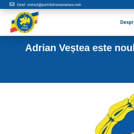
Email:
contact@partidulromaniamare.com
Despr
Adrian Veștea este noul