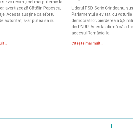
i se va resimți cel mai puternic la
lor, avertizează Cătălin Popescu,
Liderul PSD, Sorin Grindeanu, su
aje. Acesta susține că efortul
Parlamentul a evitat, cu voturile 
e autorități s-ar putea să nu
democraților, pierderea a 5,8 mil
din PNRR. Acesta afirmă că a fost
accesul României la
lt ..
Citește mai mult ..
Sediul Central PRM
R
Strada Vasile Lăscăr nr. 16, Sector 2, București
nități
A
+4 0773 704 275
e și respect
centru@partidulromaniamare.ro
Polica de Confidențialitate
Politică Cook