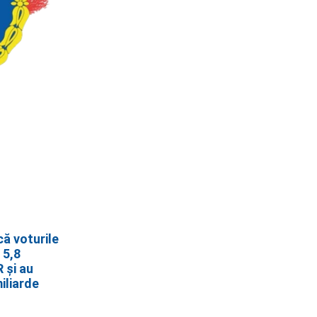
ă voturile
 5,8
 și au
iliarde