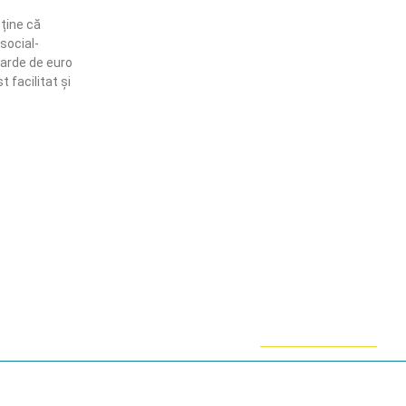
sține că
social-
iarde de euro
 facilitat și
ămânem în contact!
flă mai multe despre PRM
ABONARE!
ie-uri