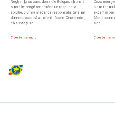
Neglijența cu care, domnule Bolojan, ați privit
Criza energie
o țară întreagă așteptând un răspuns, o
plata facturi
soluție, o urmă măcar de responsabilitate, iar
expert în bar
dumneavoastră ați oferit tăcere. Cine credeți
făcut acum d
că sunteți, să
aibă
Citește mai mult ..
Citește mai mu
Partidul Romania Mare
România Prosperă: promitem o economie stabilă, inovație și oportu
egale. Viziunea noastră se axează pe bunăstare, sănătate, educați
față de mediu.
© 2023 Partidul România Mare.
All Rights Reserved.