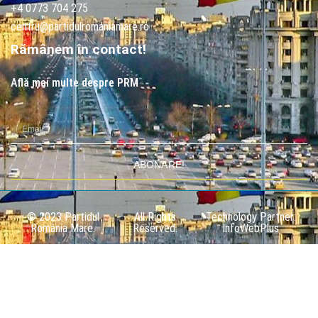
+4 0773 704 275
centru@partidulromaniamare.ro
Rămânem în contact!
Află mai multe despre PRM
ABONARE!
© 2023 Partidul
All Rights
Technology Partner:
România Mare.
Reserved.
InfoWebPlus