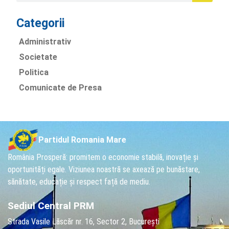
Categorii
Administrativ
Societate
Politica
Comunicate de Presa
Partidul Romania Mare
România Prosperă: promitem o economie stabilă, inovație și
oportunități egale. Viziunea noastră se axează pe bunăstare,
sănătate, educație și respect față de mediu.
Sediul Central PRM
Strada Vasile Lăscăr nr. 16, Sector 2, București