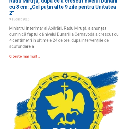
Radu Miruță, după ce a crescut nivelul Dunării
cu 8 cm: „Cel puțin alte 9 zile pentru Unitatea
2”
9 august 2026
Ministrul interimar al Apărării, Radu Miruță, a anunțat
duminică faptul că nivelul Dunării la Cernavodă a crescut cu
4 centimetri în ultimele 24 de ore, după intervențiile de
scufundare a
Citește mai mult ..