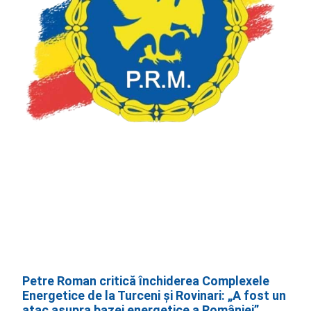
Petre Roman critică închiderea Complexele
Energetice de la Turceni și Rovinari: „A fost un
atac asupra bazei energetice a României”