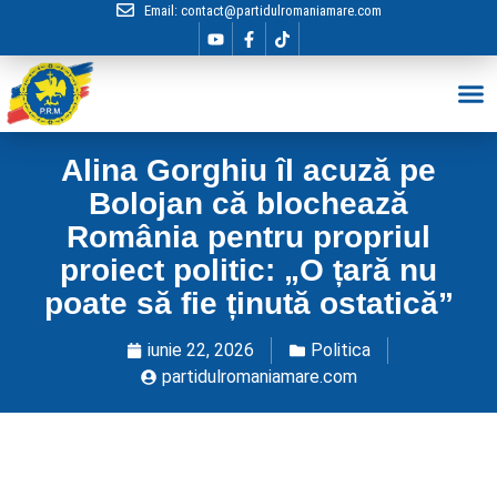
Email:
contact@partidulromaniamare.com
Hai în Echip
Alina Gorghiu îl acuză pe
Bolojan că blochează
România pentru propriul
proiect politic: „O țară nu
poate să fie ținută ostatică”
iunie 22, 2026
Politica
partidulromaniamare.com