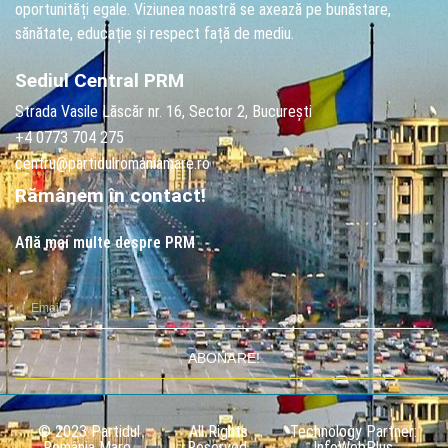
oportunități egale. Viziunea noastră se axează pe bunăstare,
sănătate, educație și respect față de mediu.
Sediul Central PRM
Strada Vasile Lăscăr nr. 16, Sector 2, București
+4 0773 704 275
centru@partidulromaniamare.ro
Rămânem în contact!
Află mai multe despre PRM
ABONARE!
© 2023 Partidul
All Rights
Technology Partner:
România Mare.
Reserved.
InfoWebPlus