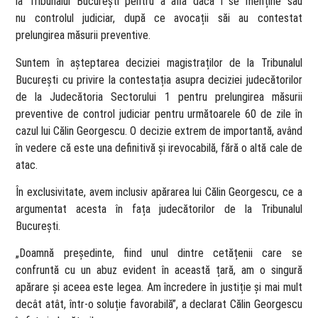
la Tribunalul București pentru a afla dacă i se menține sau
nu controlul judiciar, după ce avocații săi au contestat
prelungirea măsurii preventive.
Suntem în așteptarea deciziei magistraților de la Tribunalul
București cu privire la contestația asupra deciziei judecătorilor
de la Judecătoria Sectorului 1 pentru prelungirea măsurii
preventive de control judiciar pentru următoarele 60 de zile în
cazul lui Călin Georgescu. O decizie extrem de importantă, având
în vedere că este una definitivă și irevocabilă, fără o altă cale de
atac.
În exclusivitate, avem inclusiv apărarea lui Călin Georgescu, ce a
argumentat acesta în fața judecătorilor de la Tribunalul
București.
„Doamnă președinte, fiind unul dintre cetățenii care se
confruntă cu un abuz evident în această țară, am o singură
apărare și aceea este legea. Am încredere în justiție și mai mult
decât atât, într-o soluție favorabilă”, a declarat Călin Georgescu