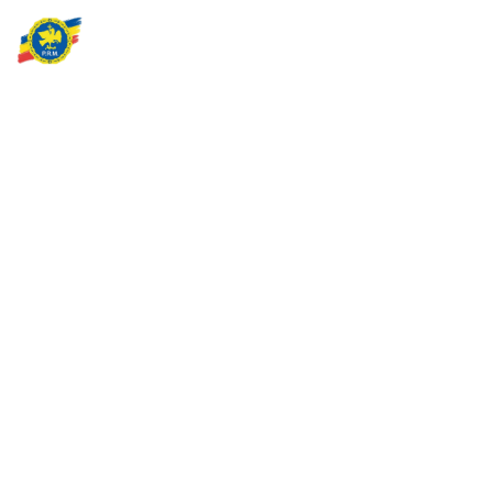
Partidul Romania Mare
România Prosperă: promitem o economie stabilă, inovație și
oportunități egale. Viziunea noastră se axează pe bunăstare,
sănătate, educație și respect față de mediu.
Sediul Central PRM
Strada Vasile Lăscăr nr. 16, Sector 2, București
+4 0773 704 275
centru@partidulromaniamare.ro
Rămânem în contact!
Află mai multe despre PRM
ABONARE!