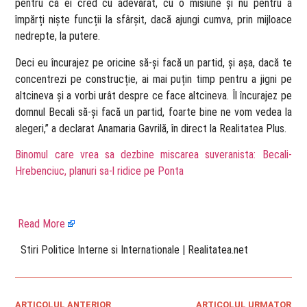
pentru că ei cred cu adevărat, cu o misiune și nu pentru a
împărți niște funcții la sfârșit, dacă ajungi cumva, prin mijloace
nedrepte, la putere.
Deci eu încurajez pe oricine să-și facă un partid, și așa, dacă te
concentrezi pe construcție, ai mai puțin timp pentru a jigni pe
altcineva și a vorbi urât despre ce face altcineva. Îl încurajez pe
domnul Becali să-și facă un partid, foarte bine ne vom vedea la
alegeri,” a declarat Anamaria Gavrilă, în direct la Realitatea Plus.
Binomul care vrea sa dezbine miscarea suveranista: Becali-
Hrebenciuc, planuri sa-l ridice pe Ponta
Read More
​ Stiri Politice Interne si Internationale | Realitatea.net
ARTICOLUL ANTERIOR
ARTICOLUL URMATOR