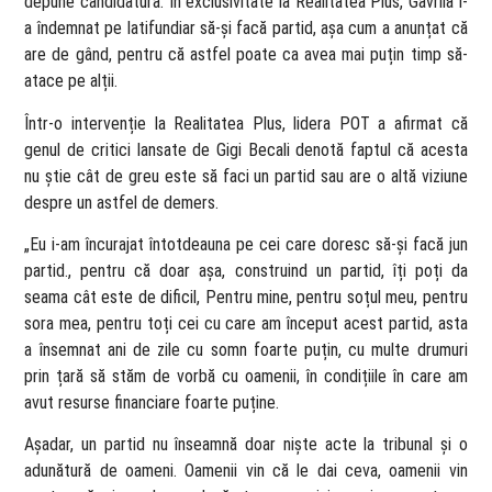
depune candidatura. În exclusivitate la Realitatea Plus, Gavrilă l-
a îndemnat pe latifundiar să-și facă partid, așa cum a anunțat că
are de gând, pentru că astfel poate ca avea mai puțin timp să-
atace pe alții.
Într-o intervenție la Realitatea Plus, lidera POT a afirmat că
genul de critici lansate de Gigi Becali denotă faptul că acesta
nu știe cât de greu este să faci un partid sau are o altă viziune
despre un astfel de demers.
„Eu i-am încurajat întotdeauna pe cei care doresc să-și facă jun
partid., pentru că doar așa, construind un partid, îți poți da
seama cât este de dificil, Pentru mine, pentru soțul meu, pentru
sora mea, pentru toți cei cu care am început acest partid, asta
a însemnat ani de zile cu somn foarte puțin, cu multe drumuri
prin țară să stăm de vorbă cu oamenii, în condițiile în care am
avut resurse financiare foarte puține.
Așadar, un partid nu înseamnă doar niște acte la tribunal și o
adunătură de oameni. Oamenii vin că le dai ceva, oamenii vin