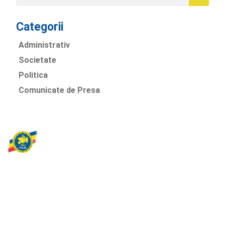
Categorii
Administrativ
Societate
Politica
Comunicate de Presa
Partidul Romania Mare
România Prosperă: promitem o economie stabilă, inovație și
oportunități egale. Viziunea noastră se axează pe bunăstare,
sănătate, educație și respect față de mediu.
Sediul Central PRM
Strada Vasile Lăscăr nr. 16, Sector 2, București