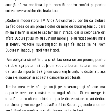
anunță că va continua lupta pornită pentru români și pentru
unirea suveranistilor din toata tara.
„Redevin moderatorul TV Anca Alexandrescu pentru că trebuie
să fac ceea ce am promis celor cu miile de bucureșteni cu care
m-am întâlnit în aceste săptămâni în stradă, dar și celor care din
afara Bucureștiului m-au susținut moral și s-au rugat pentru mine
și pentru victoria suveraniștilor, în așa fel încât să ne luăm
București înapoi, și apoi țara înapoi.
Am obligația să mă întorc și să fac ceea ce am promis, pentru
că doar așa putem să obținem aceste lucruri. Este un moment
extrem de important să ținem suveraniștii uniți, nu dezbinați, așa
cum s-a încercat în această campanie electorală.
Treaba mea este să-i țin uniți pe suveraniști și să duc mai
departe ceea ce românii m-au rugat să fac. Și voi merge în
stradă pentru că voi schimba o parte din emisiune: o voi dedica
românilor și voi merge în stradă atât în București, acolo unde m-
am întâlnit cu românii, și în alte locuri, cât și în țară.