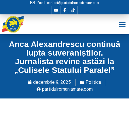
Email:
contact@partidulromaniamare.com
Hai în Echip
Anca Alexandrescu continuă
lupta suveraniștilor.
Jurnalista revine astăzi la
„Culisele Statului Paralel”
decembrie 9, 2025
Politica
partidulromaniamare.com