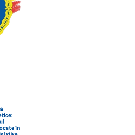
că
etice:
ul
ocate în
islative