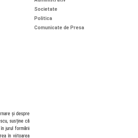
Societate
Politica
Comunicate de Presa
ernare și despre
escu, susține că
n jurul formării
rea în viitoarea