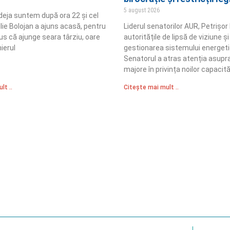
5 august 2026
 deja suntem după ora 22 și cel
Ilie Bolojan a ajuns acasă, pentru
Liderul senatorilor AUR, Petrișor
us că ajunge seara târziu, oare
autoritățile de lipsă de viziune și
ierul
gestionarea sistemului energetic
Senatorul a atras atenția asupra
majore în privința noilor capacită
lt ..
Citește mai mult ..
Sediul Central PRM
R
Strada Vasile Lăscăr nr. 16, Sector 2, București
nități
A
+4 0773 704 275
e și respect
centru@partidulromaniamare.ro
Polica de Confidențialitate
Politică Cook