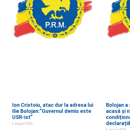
Ion Cristoiu, atac dur la adresa lui
Bolojan a 
Ilie Bolojan:”Guvernul demis este
acasă și 
USR-ist”
condițion
declarații
5 august 2026
5 august 2026