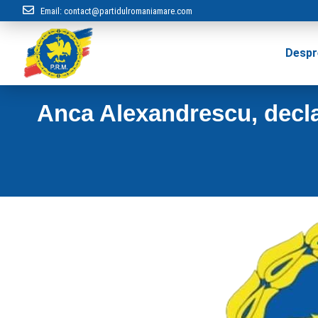
Email:
contact@partidulromaniamare.com
Despr
Anca Alexandrescu, declar