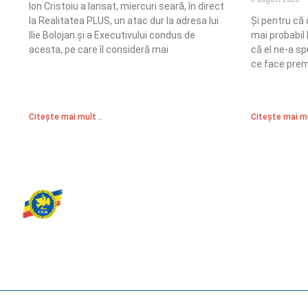
Ion Cristoiu a lansat, miercuri seară, în direct
la Realitatea PLUS, un atac dur la adresa lui
Și pentru că
Ilie Bolojan și a Executivului condus de
mai probabil 
acesta, pe care îl consideră mai
că el ne-a sp
ce face prem
Citește mai mult ..
Citește mai mu
Partidul Romania Mare
România Prosperă: promitem o economie stabilă, inovație și oportu
egale. Viziunea noastră se axează pe bunăstare, sănătate, educați
față de mediu.
© 2023 Partidul România Mare.
All Rights Reserved.