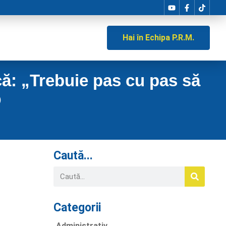
Hai în Echipa P.R.M.
că: „Trebuie pas cu pas să
O
Caută...
Categorii
Administrativ