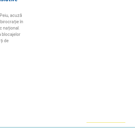
 Peiu, acuză
 birocrație în
 național.
 blocajelor
ți de
ămânem în contact!
flă mai multe despre PRM
ABONARE!
ie-uri