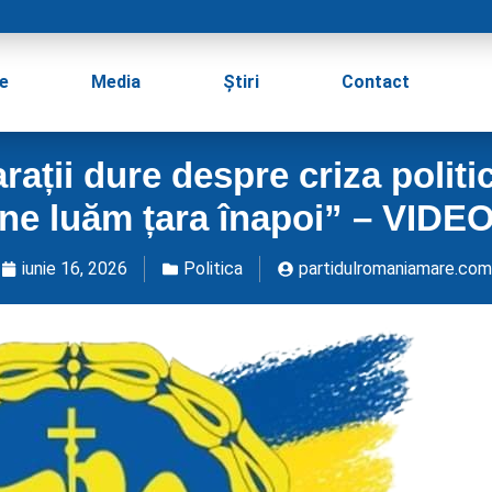
e
Media
Știri
Contact
ații dure despre criza politi
ne luăm țara înapoi” – VIDE
iunie 16, 2026
Politica
partidulromaniamare.com