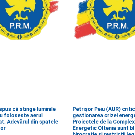
spus că stinge luminile
Petrișor Peiu (AUR) criti
nu folosește aerul
gestionarea crizei energ
at. Adevărul din spatele
Proiectele de la Complex
lor
Energetic Oltenia sunt bl
birocrație și restricții leg