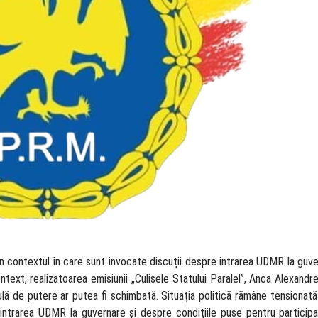
n, în contextul în care sunt invocate discuții despre intrarea UDMR la guv
ontext, realizatoarea emisiunii „Culisele Statului Paralel”, Anca Alexandr
ă de putere ar putea fi schimbată. Situația politică rămâne tensionată î
 intrarea UDMR la guvernare și despre condițiile puse pentru participa