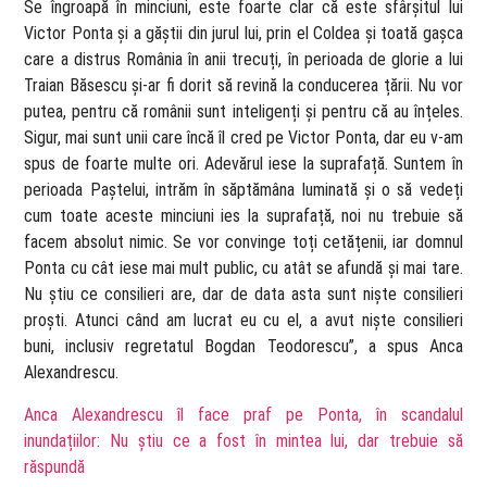
Se îngroapă în minciuni, este foarte clar că este sfârșitul lui
Victor Ponta și a găștii din jurul lui, prin el Coldea și toată gașca
care a distrus România în anii trecuți, în perioada de glorie a lui
Traian Băsescu și-ar fi dorit să revină la conducerea țării. Nu vor
putea, pentru că românii sunt inteligenți și pentru că au înțeles.
Sigur, mai sunt unii care încă îl cred pe Victor Ponta, dar eu v-am
spus de foarte multe ori. Adevărul iese la suprafață. Suntem în
perioada Paștelui, intrăm în săptămâna luminată și o să vedeți
cum toate aceste minciuni ies la suprafață, noi nu trebuie să
facem absolut nimic. Se vor convinge toți cetățenii, iar domnul
Ponta cu cât iese mai mult public, cu atât se afundă și mai tare.
Nu știu ce consilieri are, dar de data asta sunt niște consilieri
proști. Atunci când am lucrat eu cu el, a avut niște consilieri
buni, inclusiv regretatul Bogdan Teodorescu”, a spus Anca
Alexandrescu.
Anca Alexandrescu îl face praf pe Ponta, în scandalul
inundațiilor: Nu știu ce a fost în mintea lui, dar trebuie să
răspundă