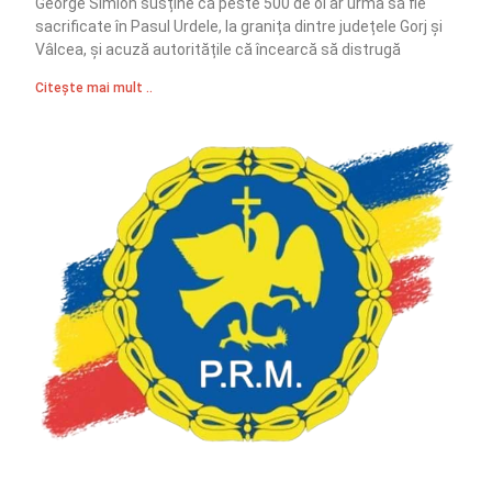
George Simion susține că peste 500 de oi ar urma să fie
sacrificate în Pasul Urdele, la granița dintre județele Gorj și
Vâlcea, și acuză autoritățile că încearcă să distrugă
Citește mai mult ..