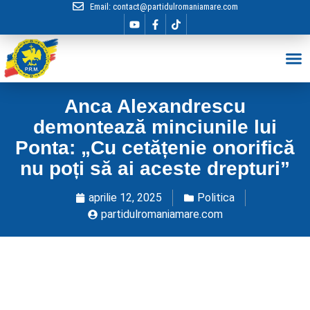
Email:
contact@partidulromaniamare.com
Hai în Echip
Anca Alexandrescu
demontează minciunile lui
Ponta: „Cu cetățenie onorifică
nu poți să ai aceste drepturi”
aprilie 12, 2025
Politica
partidulromaniamare.com