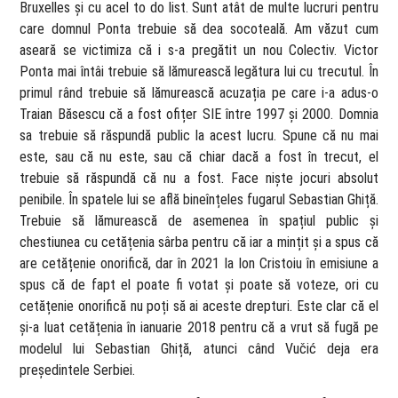
Bruxelles și cu acel to do list. Sunt atât de multe lucruri pentru
care domnul Ponta trebuie să dea socoteală. Am văzut cum
aseară se victimiza că i s-a pregătit un nou Colectiv. Victor
Ponta mai întâi trebuie să lămurească legătura lui cu trecutul. În
primul rând trebuie să lămurească acuzația pe care i-a adus-o
Traian Băsescu că a fost ofițer SIE între 1997 și 2000. Domnia
sa trebuie să răspundă public la acest lucru. Spune că nu mai
este, sau că nu este, sau că chiar dacă a fost în trecut, el
trebuie să răspundă că nu a fost. Face niște jocuri absolut
penibile. În spatele lui se află bineînțeles fugarul Sebastian Ghiță.
Trebuie să lămurească de asemenea în spațiul public și
chestiunea cu cetățenia sârba pentru că iar a mințit și a spus că
are cetățenie onorifică, dar în 2021 la Ion Cristoiu în emisiune a
spus că de fapt el poate fi votat și poate să voteze, ori cu
cetățenie onorifică nu poți să ai aceste drepturi. Este clar că el
și-a luat cetățenia în ianuarie 2018 pentru că a vrut să fugă pe
modelul lui Sebastian Ghiță, atunci când Vučić deja era
președintele Serbiei.