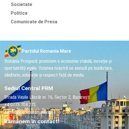
Societate
Politica
Comunicate de Presa
Partidul Romania Mare
România Prosperă: promitem o economie stabilă, inovație și
oportunități egale. Viziunea noastră se axează pe bunăstare,
sănătate, educație și respect față de mediu.
Sediul Central PRM
Strada Vasile Lăscăr nr. 16, Sector 2, București
+4 0773 704 275
centru@partidulromaniamare.ro
Rămânem în contact!