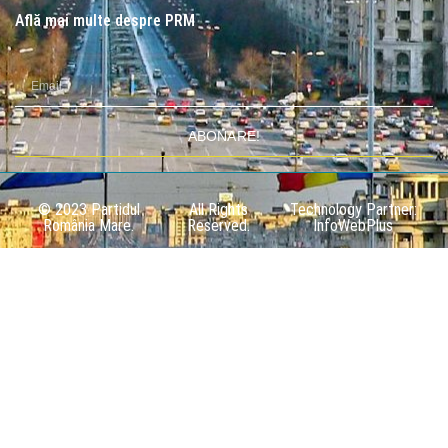
Află mai multe despre PRM
ABONARE!
© 2023 Partidul
All Rights
Technology Partner:
România Mare.
Reserved.
InfoWebPlus