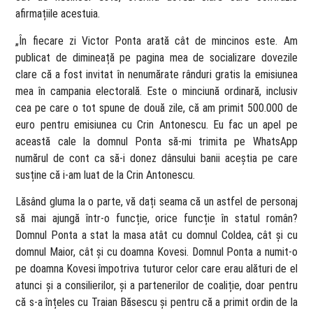
afirmațiile acestuia.
„În fiecare zi Victor Ponta arată cât de mincinos este. Am
publicat de dimineață pe pagina mea de socializare dovezile
clare că a fost invitat în nenumărate rânduri gratis la emisiunea
mea în campania electorală. Este o minciună ordinară, inclusiv
cea pe care o tot spune de două zile, că am primit 500.000 de
euro pentru emisiunea cu Crin Antonescu. Eu fac un apel pe
această cale la domnul Ponta să-mi trimita pe WhatsApp
numărul de cont ca să-i donez dânsului banii aceștia pe care
susține că i-am luat de la Crin Antonescu.
Lăsând gluma la o parte, vă dați seama că un astfel de personaj
să mai ajungă într-o funcție, orice funcție în statul român?
Domnul Ponta a stat la masa atât cu domnul Coldea, cât și cu
domnul Maior, cât și cu doamna Kovesi. Domnul Ponta a numit-o
pe doamna Kovesi împotriva tuturor celor care erau alături de el
atunci și a consilierilor, și a partenerilor de coaliție, doar pentru
că s-a înțeles cu Traian Băsescu și pentru că a primit ordin de la