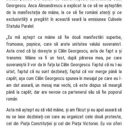
Georgescu. Anca Alexandrescu a explicat la ce să ne așteptăm
de la manifestația de mâine, la ce să fie românii atenți și ce
exclusivități a pregătit în această seară la emisiunea Culisele
Statului Paralel.
„Eu mă aștept ca mâine să fie două manifestări superbe,
frumoase, pașnice, care să arate unitatea valului suveranist.
Asta cred că își dorește și Călin Georgescu, asta de fapt a și
transmis. Mâine va fi un test, după părerea mea, pe care
suveraniștii îl vor da în fața lui Călin Georgescu. Faptul că nu l-au
uitat, faptul că nu sunt dezbinați, faptul că vor merge până la
capăt, așa cum Călin Georgescu spunea în mesajul pe care eu l-
am dat aseară, un mesaj mai vechi, că este dispus să meargă
până la capăt, dar are nevoie ca partenerul său să fie poporul
român.
Asta mă aștept eu să văd mâine, și am făcut și eu apel aseară să
nu se lase dezbinați cei care au organizat cele două proteste,
cel din Piața Constituției și cel din Piața Victoriei. Eu voi oferi