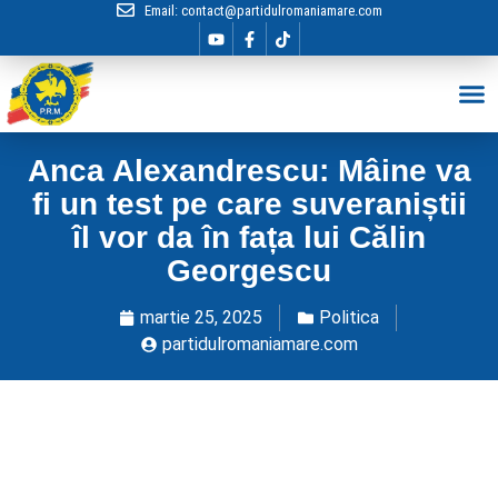
Email:
contact@partidulromaniamare.com
Hai în Echip
Anca Alexandrescu: Mâine va
fi un test pe care suveraniștii
îl vor da în fața lui Călin
Georgescu
martie 25, 2025
Politica
partidulromaniamare.com