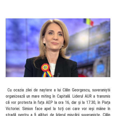
​ Cu ocazia zilei de naștere a lui Călin Georgescu, suveraniștii
organizează un mare miting în Capitală. Liderul AUR a transmis
că vor protesta în fața AEP la ora 16, dar și la 17.30, în Piața
Victoriei. Simion face apel la toți cei care vor ieși mâine în
stradă pentru a fi alături de liderul mișcării suveraniste, Călin