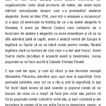
organizatorilor celor două proteste de mâine, dar avem niște
mărturii senzaționale despre cum s-a premeditat anularea
alegerilor. Avem un lider PNL care într-o emisiune a recunoscut
și a spus că americanii nu înțeleg de ce s-au anulat alegerile în
România, îl avem pe Marcel Ciolacu care vorbește de o
încercare de anulare a alegerilor cu acea renumărare și că se va
afla adevărul până la capăt, avem o analiză venită din Europa în
legătură cu faptul că nu se ridică vizele pentru români, făcând
legătura clară cu lovitura de stat care s-a dat anul trecut. Avem
foarte multe dezvăluiri în această seară și bineînțeles, vocea
poporului se va face auzită la Culisele Statului Paralel.
E așa cum am spus, și cum ați văzut și mai devreme mesajul
Alexandrei Păcuraru, adevărul ușor, ușor iese la suprafață. Este
perioada patimilor, iese tot ce e rău și urât la suprafață, în așa
fel încât după aceea să iasă soarele și poporul român să se
bucure de ceea ce a reușit să facă prin votul său, pentru că
forța poporului român constă în votul său, și sunt convinsă și am
încredere în români că își vor arăta forța cu demnitate, pașnic, și