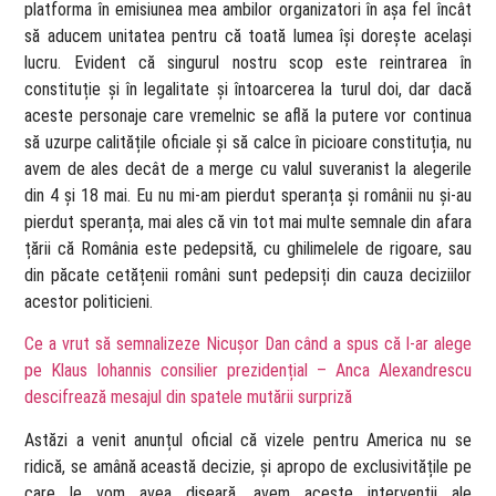
platforma în emisiunea mea ambilor organizatori în așa fel încât
să aducem unitatea pentru că toată lumea își dorește același
lucru. Evident că singurul nostru scop este reintrarea în
constituție și în legalitate și întoarcerea la turul doi, dar dacă
aceste personaje care vremelnic se află la putere vor continua
să uzurpe calitățile oficiale și să calce în picioare constituția, nu
avem de ales decât de a merge cu valul suveranist la alegerile
din 4 și 18 mai. Eu nu mi-am pierdut speranța și românii nu și-au
pierdut speranța, mai ales că vin tot mai multe semnale din afara
țării că România este pedepsită, cu ghilimelele de rigoare, sau
din păcate cetățenii români sunt pedepsiți din cauza deciziilor
acestor politicieni.
Ce a vrut să semnalizeze Nicușor Dan când a spus că l-ar alege
pe Klaus Iohannis consilier prezidențial – Anca Alexandrescu
descifrează mesajul din spatele mutării surpriză
Astăzi a venit anunțul oficial că vizele pentru America nu se
ridică, se amână această decizie, și apropo de exclusivitățile pe
care le vom avea diseară, avem aceste intervenții ale