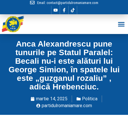
Email:
contact@partidulromaniamare.com
Hai în Echip
Anca Alexandrescu pune
tunurile pe Statul Paralel:
Becali nu-i este alături lui
George Simion, în spatele lui
este „guzganul rozaliu” ,
adică Hrebenciuc.
martie 14, 2025
Politica
partidulromaniamare.com