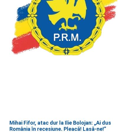
Mihai Fifor, atac dur la Ilie Bolojan: „Ai dus
România în recesiune. Pleacă! Lasă-ne!”