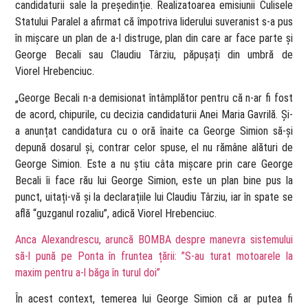
candidaturii sale la președinție. Realizatoarea emisiunii Culisele
Statului Paralel a afirmat că împotriva liderului suveranist s-a pus
în mișcare un plan de a-l distruge, plan din care ar face parte și
George Becali sau Claudiu Târziu, păpușați din umbră de
Viorel Hrebenciuc.
„George Becali n-a demisionat întâmplător pentru că n-ar fi fost
de acord, chipurile, cu decizia candidaturii Anei Maria Gavrilă. Și-
a anunțat candidatura cu o oră înaite ca George Simion să-și
depună dosarul și, contrar celor spuse, el nu rămâne alături de
George Simion. Este a nu știu câta mișcare prin care George
Becali îi face rău lui George Simion, este un plan bine pus la
punct, uitați-vă și la declarațiile lui Claudiu Târziu, iar în spate se
află “guzganul rozaliu”, adică Viorel Hrebenciuc.
Anca Alexandrescu, aruncă BOMBA despre manevra sistemului
să-l pună pe Ponta în fruntea țării: ”S-au turat motoarele la
maxim pentru a-l băga în turul doi”
În acest context, temerea lui George Simion că ar putea fi