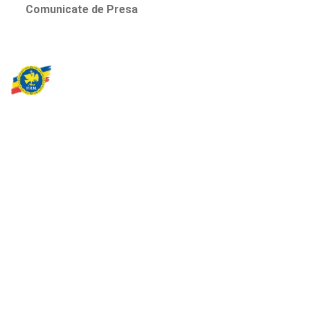
Comunicate de Presa
Partidul Romania Mare
România Prosperă: promitem o economie stabilă, inovație și
oportunități egale. Viziunea noastră se axează pe bunăstare,
sănătate, educație și respect față de mediu.
Sediul Central PRM
Strada Vasile Lăscăr nr. 16, Sector 2, București
+4 0773 704 275
centru@partidulromaniamare.ro
Rămânem în contact!
Află mai multe despre PRM