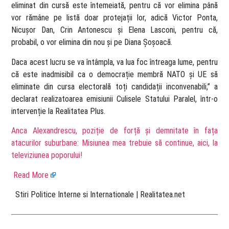
eliminat din cursă este întemeiată, pentru că vor elimina până
vor rămâne pe listă doar protejații lor, adică Victor Ponta,
Nicușor Dan, Crin Antonescu și Elena Lasconi, pentru că,
probabil, o vor elimina din nou și pe Diana Șoșoacă.
Daca acest lucru se va întâmpla, va lua foc întreaga lume, pentru
că este inadmisibil ca o democrație membră NATO și UE să
eliminate din cursa electorală toți candidații inconvenabili,” a
declarat realizatoarea emisiunii Culisele Statului Paralel, într-o
intervenție la Realitatea Plus.
Anca Alexandrescu, poziție de forță și demnitate în fața
atacurilor suburbane: Misiunea mea trebuie să continue, aici, la
televiziunea poporului!
Read More
​ Stiri Politice Interne si Internationale | Realitatea.net