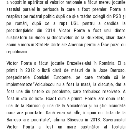
a vopsit în apărător al valorilor naționale a făcut mereu jocurile
statului paralel în perioada în care a fost premier. Ponta a
reapărut pe radarul politic după ce și-a trădat colegii din PSD și
pe români, după ce a rupt USL pentru a candida la
prezidențialele din 2014. Victor Ponta a fost unul dintre
susținătorii lui Biden și directivelor de la Bruxelles, chiar dacă
acum a mers în Statele Unite ale Americii pentru a face poze cu
republicanii.
Victor Ponta a făcut jocurile Bruxelles-ului în România. El a
primit în 2012 o listă clară de măsuri de la Jose Barroso,
președintele Comisiei Europene, pe care trebuia să le
implementeze.”Voiculescu nu a fost la masă, la discuţie, dar a
fost una din ţintele cu probleme, care trebuiesc rezolvate. A
fost în «to do list». Exact cum a primit. Ponta, are două liste,
una de la Barroso şi una de la Voiculescu şi nu ştie niciodată
care are prioritate. Dacă vrea să afle, îi spun eu: lista de la
Barroso are prioritate”, afirma Băsescu în 2013. Suveranistul
Victor Ponta a fost un mare susținător al fostului