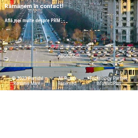
Rămânem în contact!
Află mai multe despre PRM
ABONARE!
© 2023 Partidul
All Rights
Technology Partner:
România Mare.
Reserved.
InfoWebPlus