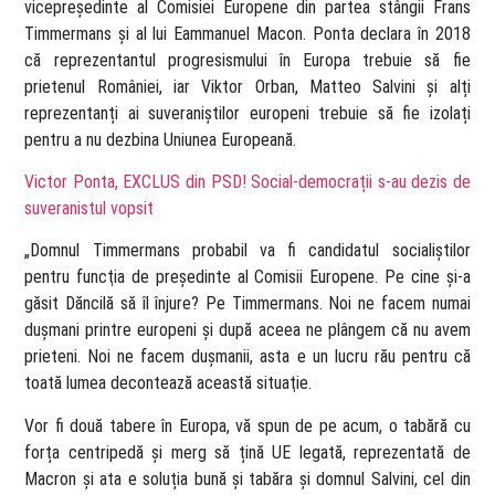
vicepreședinte al Comisiei Europene din partea stângii Frans
Timmermans și al lui Eammanuel Macon. Ponta declara în 2018
că reprezentantul progresismului în Europa trebuie să fie
prietenul României, iar Viktor Orban, Matteo Salvini și alți
reprezentanți ai suveraniștilor europeni trebuie să fie izolați
pentru a nu dezbina Uniunea Europeană.
Victor Ponta, EXCLUS din PSD! Social-democrații s-au dezis de
suveranistul vopsit
„Domnul Timmermans probabil va fi candidatul socialiştilor
pentru funcţia de preşedinte al Comisii Europene. Pe cine şi-a
găsit Dăncilă să îl înjure? Pe Timmermans. Noi ne facem numai
duşmani printre europeni şi după aceea ne plângem că nu avem
prieteni. Noi ne facem duşmanii, asta e un lucru rău pentru că
toată lumea decontează această situaţie.
Vor fi două tabere în Europa, vă spun de pe acum, o tabără cu
forța centripedă și merg să țină UE legată, reprezentată de
Macron și ata e soluția bună și tabăra și domnul Salvini, cel din