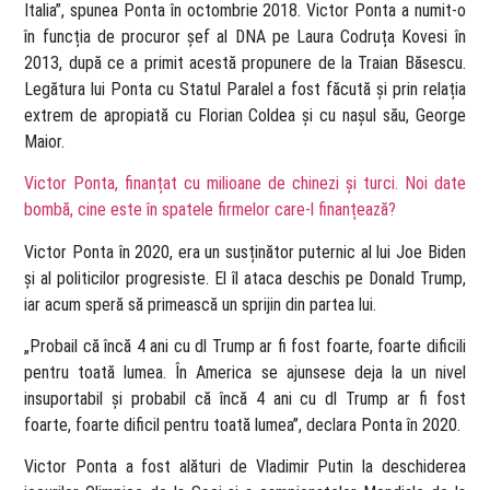
Italia”, spunea Ponta în octombrie 2018. Victor Ponta a numit-o
în funcția de procuror șef al DNA pe Laura Codruța Kovesi în
2013, după ce a primit acestă propunere de la Traian Băsescu.
Legătura lui Ponta cu Statul Paralel a fost făcută și prin relația
extrem de apropiată cu Florian Coldea și cu nașul său, George
Maior.
Victor Ponta, finanțat cu milioane de chinezi și turci. Noi date
bombă, cine este în spatele firmelor care-l finanțează?
Victor Ponta în 2020, era un susținător puternic al lui Joe Biden
și al politicilor progresiste. El îl ataca deschis pe Donald Trump,
iar acum speră să primească un sprijin din partea lui.
„Probail că încă 4 ani cu dl Trump ar fi fost foarte, foarte dificili
pentru toată lumea. În America se ajunsese deja la un nivel
insuportabil și probabil că încă 4 ani cu dl Trump ar fi fost
foarte, foarte dificil pentru toată lumea”, declara Ponta în 2020.
Victor Ponta a fost alături de Vladimir Putin la deschiderea