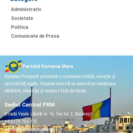
Administrativ
Societate
Politica
Comunicate de Presa
Partidul Romania Mare
România Prosperă: promitem o economie stabilă, inovație și
oportunități egale. Viziunea noastră se axează pe bunăstare,
sănătate, educație și respect față de mediu.
Sediul Central PRM
Strada Vasile Lăscăr nr. 16, Sector 2, București
+4 0773 704 275
centru@partidulromaniamare.ro