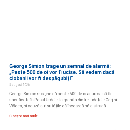
George Simion trage un semnal de alarmă:
„Peste 500 de oi vor fi ucise. Să vedem dacă
ciobanii vor fi despăgubiți”
8 august 2026
George Simion susține că peste 500 de oi ar urma să fie
sacrificate în Pasul Urdele, la granița dintre județele Gorj și
Vâlcea, și acuză autoritățile că încearcă să distrugă
Citește mai mult ..