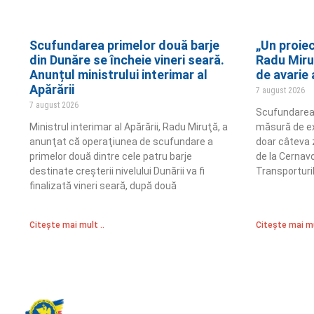
Scufundarea primelor două barje
„Un proiec
din Dunăre se încheie vineri seară.
Radu Miru
Anunțul ministrului interimar al
de avarie 
Apărării
7 august 2026
7 august 2026
Scufundarea 
Ministrul interimar al Apărării, Radu Miruţă, a
măsură de e
anunţat că operaţiunea de scufundare a
doar câteva z
primelor două dintre cele patru barje
de la Cernav
destinate creşterii nivelului Dunării va fi
Transporturil
finalizată vineri seară, după două
Citește mai mult ..
Citește mai mu