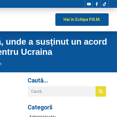
Hai în Echipa P.R.M.
ță, unde a susținut un acord
entru Ucraina
m
Caută...
Categorii
Administrativ