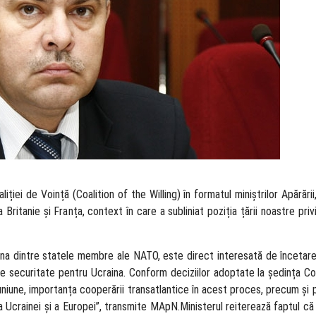
aliției de Voință (Coalition of the Willing) în formatul miniștrilor Apărări
Britanie și Franța, context în care a subliniat poziția țării noastre pri
ina dintre statele membre ale NATO, este direct interesată de încetarea
de securitate pentru Ucraina. Conform deciziilor adoptate la ședința Co
uniune, importanța cooperării transatlantice în acest proces, precum și p
a Ucrainei și a Europei”, transmite MApN.Ministerul reiterează faptul c