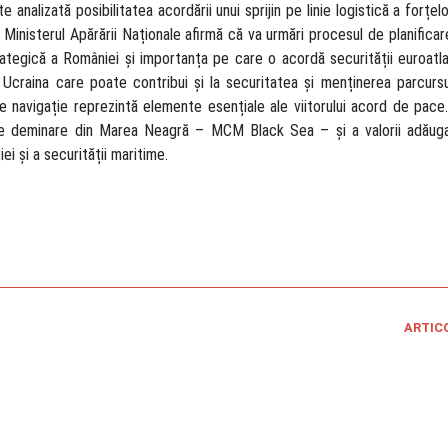
 analizată posibilitatea acordării unui sprijin pe linie logistică a forțel
 Ministerul Apărării Naționale afirmă că va urmări procesul de planifica
rategică a României și importanța pe care o acordă securității euroatla
în Ucraina care poate contribui și la securitatea și menținerea parcurs
 de navigație reprezintă elemente esențiale ale viitorului acord de pace
tiv de deminare din Marea Neagră – MCM Black Sea – și a valorii adău
ei și a securității maritime.
ARTIC