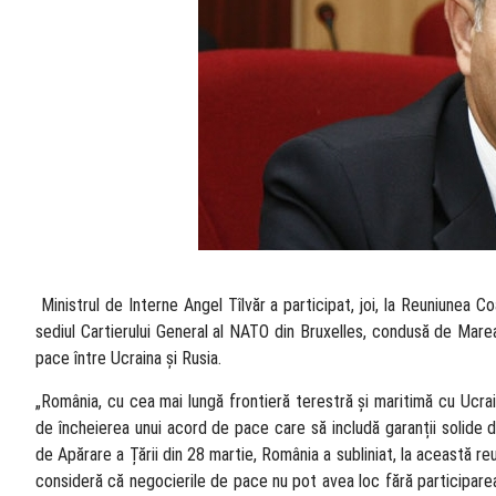
​ Ministrul de Interne Angel Tîlvăr a participat, joi, la Reuniunea Co
sediul Cartierului General al NATO din Bruxelles, condusă de Marea 
pace între Ucraina și Rusia.
„România, cu cea mai lungă frontieră terestră și maritimă cu Ucra
de încheierea unui acord de pace care să includă garanții solide 
de Apărare a Țării din 28 martie, România a subliniat, la această re
consideră că negocierile de pace nu pot avea loc fără participare