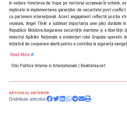
în vedere trimiterea de trupe pe teritoriul ucrainean.În schimb, este
implicate în implementarea garanțiilor de securitate post-conflict.
cu partenerii internaționali. Acest angajament reflectă poziția st
reuniunii, Angel Tîlvăr a subliniat importanța unei păci durabile 
Republicii Moldova.Asigurarea securității maritime și a libertății
ministrul Apărării Naționale a evidențiat rolul Grupului opera
inițiativă de cooperare aliată pentru a contribui la siguranța navigați
Read More
​ Stiri Politice Interne si Internationale | Realitatea.net
ARTICOLUL ANTERIOR
Distribuie articolul: