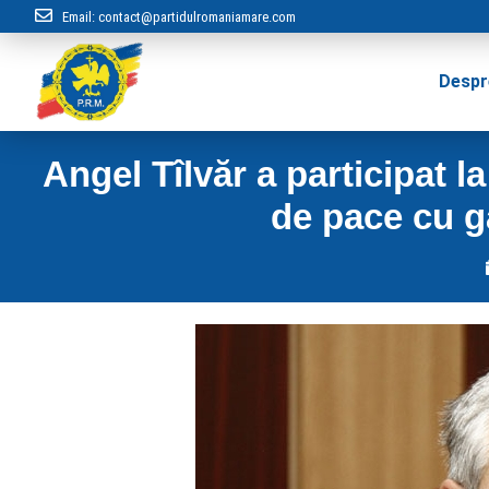
Email:
contact@partidulromaniamare.com
Despr
Angel Tîlvăr a participat l
de pace cu g