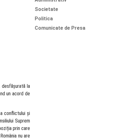
Societate
Politica
Comunicate de Presa
i, desfășurată la
vind un acord de
 conflictului și
nsiliului Suprem
oziția prin care
ă România nu are