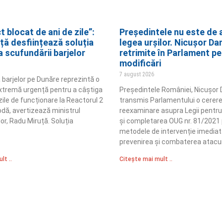
t blocat de ani de zile”:
Președintele nu este de 
ță desființează soluția
legea urșilor. Nicușor Da
a scufundării barjelor
retrimite în Parlament p
modificări
7 august 2026
barjelor pe Dunăre reprezintă o
xtremă urgență pentru a câștiga
Președintele României, Nicușor 
ile de funcționare la Reactorul 2
transmis Parlamentului o cerere
odă, avertizează ministrul
reexaminare asupra Legii pentru
or, Radu Miruță. Soluția
și completarea OUG nr. 81/2021 
metodele de intervenție imediat
prevenirea și combaterea atacur
lt ..
Citește mai mult ..
Sediul Central PRM
R