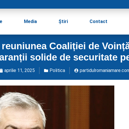
e
Media
Știri
Contact
a reuniunea Coaliției de Voin
aranții solide de securitate p
aprilie 11, 2025
Politica
partidulromaniamare.co