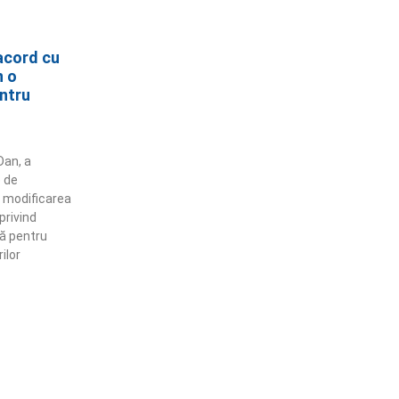
acord cu
n o
entru
Dan, a
 de
 modificarea
privind
ă pentru
ilor
ămânem în contact!