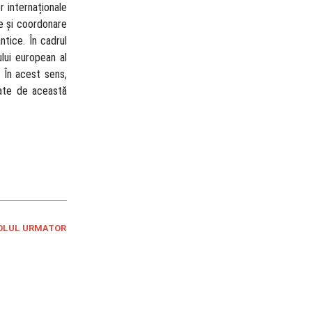
or internaționale
re și coordonare
ntice. În cadrul
ului european al
. În acest sens,
gate de această
OLUL URMATOR