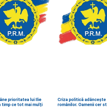
e prioritatea lui Ilie
Criza politică adâncește
n timp ce tot mai mulți
românilor. Oamenii cer sta