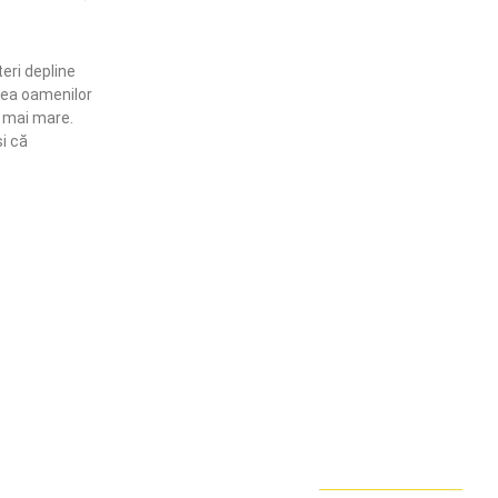
eri depline
irea oamenilor
t mai mare.
i că
ămânem în contact!
flă mai multe despre PRM
ABONARE!