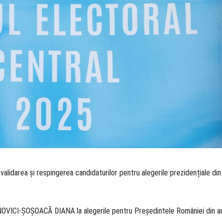
d validarea și respingerea candidaturilor pentru alegerile prezidențiale di
VANOVICI-ŞOŞOACĂ DIANA la alegerile pentru Preşedintele României din a