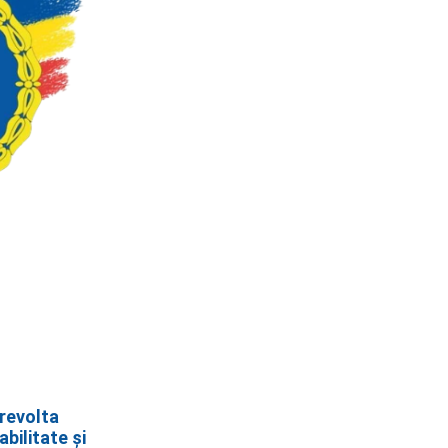
 revolta
bilitate și