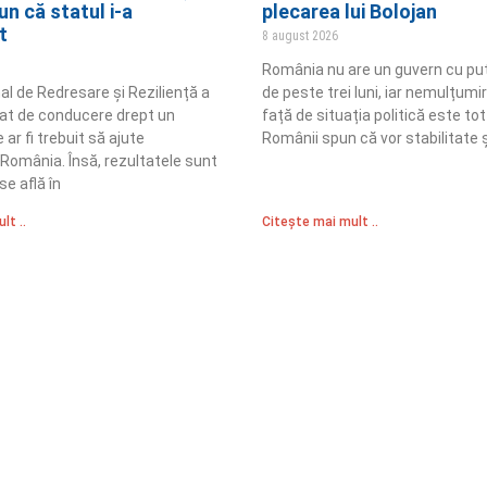
n că statul i-a
plecarea lui Bolojan
t
8 august 2026
România nu are un guvern cu put
al de Redresare și Reziliență a
de peste trei luni, iar nemulțum
at de conducere drept un
față de situația politică este to
ar fi trebuit să ajute
Românii spun că vor stabilitate ș
 România. Însă, rezultatele sunt
se află în
lt ..
Citește mai mult ..
Sediul Central PRM
R
Strada Vasile Lăscăr nr. 16, Sector 2, București
nități
A
+4 0773 704 275
e și respect
centru@partidulromaniamare.ro