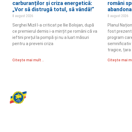
carburanților și criza energetică:
români spu
„Vor să distrugă totul, să vândă!”
abandona
8 august 2026
8 august 2026
Serghei Mizil l-a criticat pe Ilie Bolojan, după
Planul Națion
ce premierul demis i-a mințit pe români că va
fost prezent
ieftini prețul la pompă și nu a luat măsuri
program care 
pentru a preveni criza
semnificativ
tragice, țara 
Citește mai mult ..
Citește mai mu
Partidul Romania Mare
România Prosperă: promitem o economie stabilă, inovație și oportu
egale. Viziunea noastră se axează pe bunăstare, sănătate, educați
față de mediu.