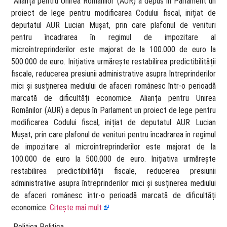
​ Alianța pentru Unirea Românilor (AUR) a depus în Parlament un
proiect de lege pentru modificarea Codului fiscal, inițiat de
deputatul AUR Lucian Mușat, prin care plafonul de venituri
pentru încadrarea în regimul de impozitare al
microîntreprinderilor este majorat de la 100.000 de euro la
500.000 de euro. Inițiativa urmărește restabilirea predictibilității
fiscale, reducerea presiunii administrative asupra întreprinderilor
mici și susținerea mediului de afaceri românesc într-o perioadă
marcată de dificultăți economice. Alianța pentru Unirea
Românilor (AUR) a depus în Parlament un proiect de lege pentru
modificarea Codului fiscal, inițiat de deputatul AUR Lucian
Mușat, prin care plafonul de venituri pentru încadrarea în regimul
de impozitare al microîntreprinderilor este majorat de la
100.000 de euro la 500.000 de euro. Inițiativa urmărește
restabilirea predictibilității fiscale, reducerea presiunii
administrative asupra întreprinderilor mici și susținerea mediului
de afaceri românesc într-o perioadă marcată de dificultăți
economice.
Citește mai mult
​ Politica Politica