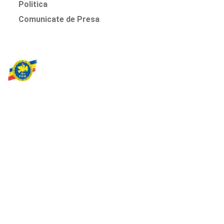
Politica
Comunicate de Presa
Partidul Romania Mare
România Prosperă: promitem o economie stabilă, inovație și
oportunități egale. Viziunea noastră se axează pe bunăstare,
sănătate, educație și respect față de mediu.
Sediul Central PRM
Strada Vasile Lăscăr nr. 16, Sector 2, București
+4 0773 704 275
centru@partidulromaniamare.ro
Rămânem în contact!
Află mai multe despre PRM