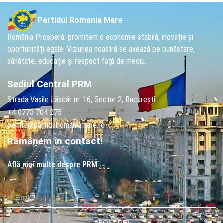
Partidul Romania Mare
România Prosperă: promitem o economie stabilă, inovație și
oportunități egale. Viziunea noastră se axează pe bunăstare,
sănătate, educație și respect față de mediu.
Sediul Central PRM
Strada Vasile Lăscăr nr. 16, Sector 2, București
+4 0773 704 275
centru@partidulromaniamare.ro
Rămânem în contact!
Află mai multe despre PRM
ABONARE!