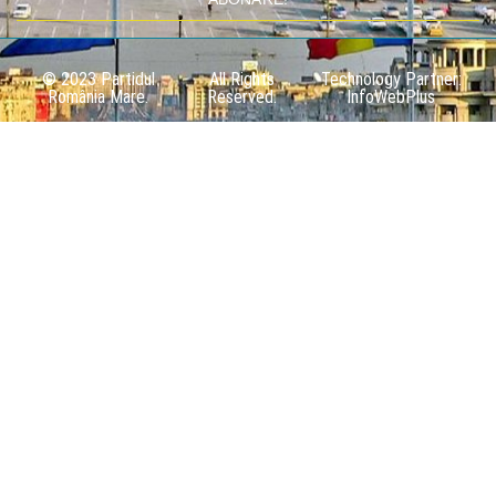
© 2023 Partidul
All Rights
Technology Partner:
România Mare.
Reserved.
InfoWebPlus