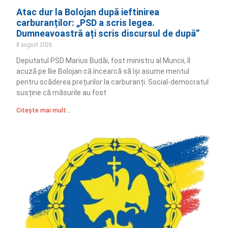
Atac dur la Bolojan după ieftinirea
carburanților: „PSD a scris legea.
Dumneavoastră ați scris discursul de după”
8 august 2026
Deputatul PSD Marius Budăi, fost ministru al Muncii, îl
acuză pe Ilie Bolojan că încearcă să își asume meritul
pentru scăderea prețurilor la carburanți. Social-democratul
susține că măsurile au fost
Citește mai mult ..