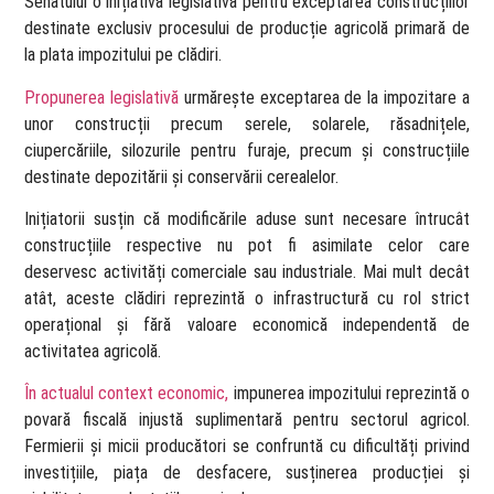
Senatului o inițiativă legislativă pentru exceptarea construcțiilor
destinate exclusiv procesului de producție agricolă primară de
la plata impozitului pe clădiri.
Propunerea legislativă
urmărește exceptarea de la impozitare a
unor construcții precum serele, solarele, răsadnițele,
ciupercăriile, silozurile pentru furaje, precum și construcțiile
destinate depozitării și conservării cerealelor.
Inițiatorii susțin că modificările aduse sunt necesare întrucât
construcțiile respective nu pot fi asimilate celor care
deservesc activități comerciale sau industriale. Mai mult decât
atât, aceste clădiri reprezintă o infrastructură cu rol strict
operațional și fără valoare economică independentă de
activitatea agricolă.
În actualul context economic,
impunerea impozitului reprezintă o
povară fiscală injustă suplimentară pentru sectorul agricol.
Fermierii și micii producători se confruntă cu dificultăți privind
investițiile, piața de desfacere, susținerea producției și