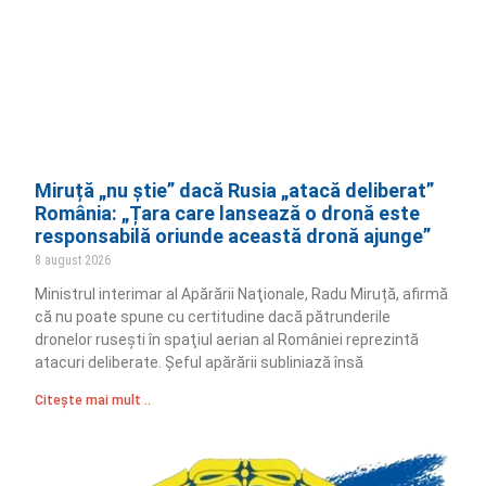
Miruță „nu știe” dacă Rusia „atacă deliberat”
România: „Țara care lansează o dronă este
responsabilă oriunde această dronă ajunge”
8 august 2026
Ministrul interimar al Apărării Naţionale, Radu Miruță, afirmă
că nu poate spune cu certitudine dacă pătrunderile
dronelor ruseşti în spaţiul aerian al României reprezintă
atacuri deliberate. Șeful apărării subliniază însă
Citește mai mult ..