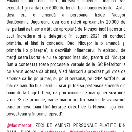
Emanuela Jugureanu să-i plătească amenda. Doamna s-a
executat și i-a dat cei 6000 de lei din banii bucureștenilor. Asta,
deși era o amendă a persoanei fizice Nicușor
Dan.Doamna Jugureanu, cea care ridică aproximativ 20.000 de
lei pe lună net, este atât de apropiată de Nicușor încât acesta a
avut încredere și a delegat-o în august 2021 să conducă
primăria, el fiind în concediu. Deci Nicușor ia o amendă și
primăria i-o plătește”, a dezvăluit influencerul, în episodul de
marți seara.Lucrurile nu se opresc însă aici, pentru că Nicușor
Dan a contestat toate procesele verbale de la ISC.Referitor la
ce a vrut acesta să obțină, Vlad Mercori a precizat: „el vrea ca
amenda să fie pe primar, nu pe el personal, pe CNP. Astfel nu ar
mai da bani din buzunarul lui și ar putea să plătească amenda din
banii de la buget. Deci, ca prin minune se mai generează încă
vreo 73 de procese, carne macră pentru casele de avocatură
care primesc bani fără licitație direct de la Nicușor, așa cum
povesteam și în primul episod”.
@vlad.mercori
ZECI DE AMENZI PERSONALE PLATITE DIN