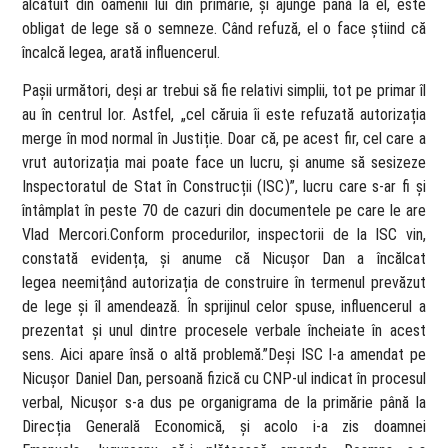
alcătuit din oamenii lui din primărie, și ajunge până la el, este
obligat de lege să o semneze. Când refuză, el o face știind că
încalcă legea, arată influencerul.
Pașii următori, deși ar trebui să fie relativi simplii, tot pe primar îl
au în centrul lor. Astfel, „cel căruia îi este refuzată autorizația
merge în mod normal în Justiție. Doar că, pe acest fir, cel care a
vrut autorizația mai poate face un lucru, și anume să sesizeze
Inspectoratul de Stat în Construcții (ISC)”, lucru care s-ar fi și
întâmplat în peste 70 de cazuri din documentele pe care le are
Vlad Mercori.Conform procedurilor, inspectorii de la ISC vin,
constată evidența, și anume că Nicușor Dan a încălcat
legea neemițând autorizația de construire în termenul prevăzut
de lege și îl amendează. În sprijinul celor spuse, influencerul a
prezentat și unul dintre procesele verbale încheiate în acest
sens. Aici apare însă o altă problemă.”Deși ISC l-a amendat pe
Nicușor Daniel Dan, persoană fizică cu CNP-ul indicat în procesul
verbal, Nicușor s-a dus pe organigrama de la primărie până la
Direcția Generală Economică, și acolo i-a zis doamnei