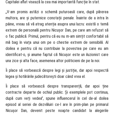
Capitalei aflat visează la cea mai importantă funcție în stat.
„V-am promis astăzi o schemă puturoasă care, după părerea
multora, are și puternice conotații penale. Înainte de a intra în
pâine, vreau să vă atrag atenția asupra unui lucru: există o temă
extrem de personală pentru Nicușor Dan, pe care am refuzat să
o fac publică. Primul, pentru că eu nu m-am simțit confortabil să
mă bag în viața unui om pe o chestie extrem de sensibilă. Al
doilea e pentru că nu contribuie la povestea pe care eu am
identificat-o, și anume faptul că Nicușor este un iluzionist care
una zice și alta face, asemenea altor politicieni de pe la noi.
Îi place să vorbească despre legi și justiție, dar apoi respectă
legea și hotărârile judecătorești doar când vrea el.
Îi place să vorbească despre transparență, dar apoi ține
contracte departe de ochiul public. Și exemplele pot continua,
după cum veți vedea”, spune influencerul în cel de-al doilea
episod al seriei de dezvăluiri ce-l are în prim-plan pe primarul
Nicușor Dan, devenit peste noapte candidat la alegerile