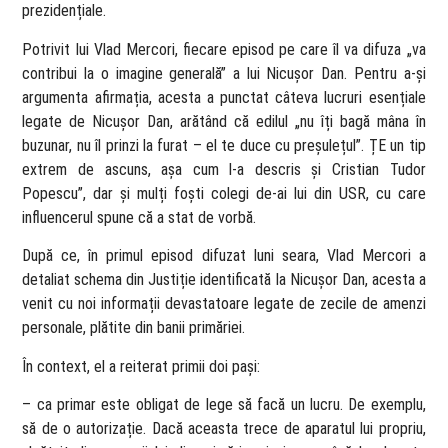
prezidențiale.
Potrivit lui Vlad Mercori, fiecare episod pe care îl va difuza „va
contribui la o imagine generală” a lui Nicușor Dan. Pentru a-și
argumenta afirmația, acesta a punctat câteva lucruri esențiale
legate de Nicușor Dan, arătând că edilul „nu îți bagă mâna în
buzunar, nu îl prinzi la furat – el te duce cu preșulețul”. ȚE un tip
extrem de ascuns, așa cum l-a descris și Cristian Tudor
Popescu”, dar și mulți foști colegi de-ai lui din USR, cu care
influencerul spune că a stat de vorbă.
După ce, în primul episod difuzat luni seara, Vlad Mercori a
detaliat schema din Justiție identificată la Nicușor Dan, acesta a
venit cu noi informații devastatoare legate de zecile de amenzi
personale, plătite din banii primăriei.
În context, el a reiterat primii doi pași:
– ca primar este obligat de lege să facă un lucru. De exemplu,
să de o autorizație. Dacă aceasta trece de aparatul lui propriu,