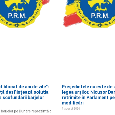
t blocat de ani de zile”:
Președintele nu este de 
ță desființează soluția
legea urșilor. Nicușor Da
a scufundării barjelor
retrimite în Parlament p
modificări
7 august 2026
barjelor pe Dunăre reprezintă o