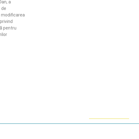
Dan, a
 de
 modificarea
privind
ă pentru
ilor
ămânem în contact!
flă mai multe despre PRM
ABONARE!
ie-uri