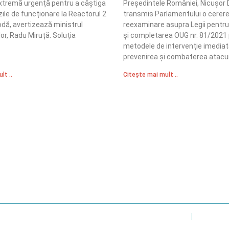
xtremă urgență pentru a câștiga
Președintele României, Nicușor 
ile de funcționare la Reactorul 2
transmis Parlamentului o cerere
odă, avertizează ministrul
reexaminare asupra Legii pentru
or, Radu Miruță. Soluția
și completarea OUG nr. 81/2021 
metodele de intervenție imediat
prevenirea și combaterea atacur
lt ..
Citește mai mult ..
Sediul Central PRM
R
Strada Vasile Lăscăr nr. 16, Sector 2, București
nități
A
+4 0773 704 275
e și respect
centru@partidulromaniamare.ro
Polica de Confidențialitate
Politică Cook