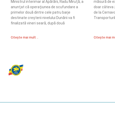
Ministrul interimar al Apărării, Radu Miruţă, a
măsură de e
anunţat că operaţiunea de scufundare a
doar câteva z
primelor două dintre cele patru barje
de la Cernav
destinate creşterii nivelului Dunării va fi
Transporturil
finalizată vineri seară, după două
Citește mai mult ..
Citește mai mu
Partidul Romania Mare
România Prosperă: promitem o economie stabilă, inovație și oportu
egale. Viziunea noastră se axează pe bunăstare, sănătate, educați
față de mediu.
© 2023 Partidul România Mare.
All Rights Reserved.