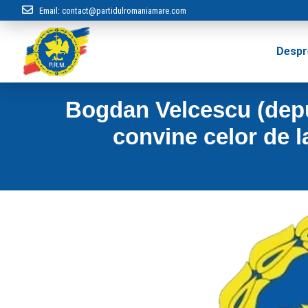
Email:
contact@partidulromaniamare.com
Despr
Bogdan Velcescu (depu
convine celor de la