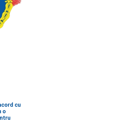
acord cu
n o
entru