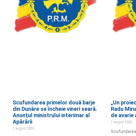
Scufundarea primelor două barje
„Un proiec
din Dunăre se încheie vineri seară.
Radu Miru
Anunțul ministrului interimar al
de avarie 
Apărării
7 august 2026
7 august 2026
Scufundarea 