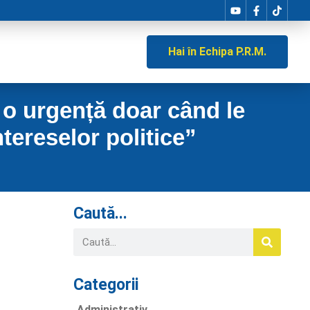
Hai în Echipa P.R.M.
o urgență doar când le
ntereselor politice”
Caută...
Categorii
Administrativ