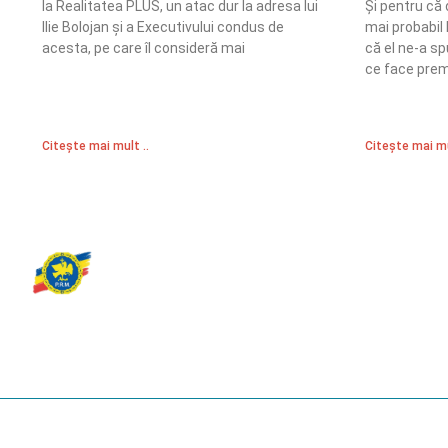
la Realitatea PLUS, un atac dur la adresa lui
Și pentru că
Ilie Bolojan și a Executivului condus de
mai probabil 
acesta, pe care îl consideră mai
că el ne-a sp
ce face prem
Citește mai mult ..
Citește mai mu
Partidul Romania Mare
România Prosperă: promitem o economie stabilă, inovație și oportu
egale. Viziunea noastră se axează pe bunăstare, sănătate, educați
față de mediu.
© 2023 Partidul România Mare.
All Rights Reserved.