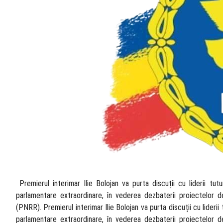
​ Premierul interimar Ilie Bolojan va purta discuții cu liderii t
parlamentare extraordinare, în vederea dezbaterii proiectelor d
(PNRR). Premierul interimar Ilie Bolojan va purta discuții cu lideri
parlamentare extraordinare, în vederea dezbaterii proiectelor d