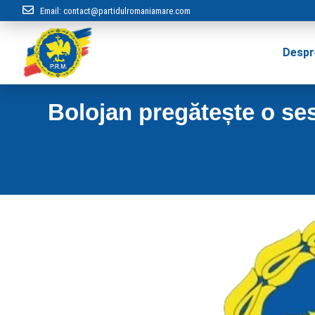
Email:
contact@partidulromaniamare.com
Despr
Bolojan pregătește o sesi