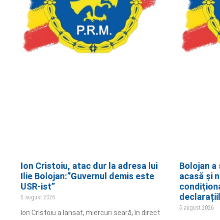
Ion Cristoiu, atac dur la adresa lui
Bolojan a 
Ilie Bolojan:”Guvernul demis este
acasă și 
USR-ist”
condițion
declarații
5 august 2026
5 august 2026
Ion Cristoiu a lansat, miercuri seară, în direct