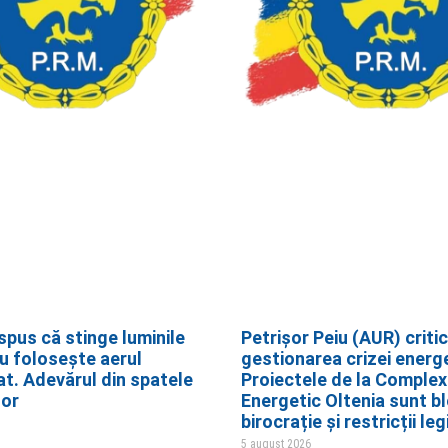
spus că stinge luminile
Petrișor Peiu (AUR) criti
nu folosește aerul
gestionarea crizei energ
at. Adevărul din spatele
Proiectele de la Complex
lor
Energetic Oltenia sunt bl
birocrație și restricții leg
5 august 2026