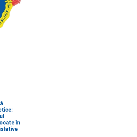
că
etice:
ul
ocate în
islative