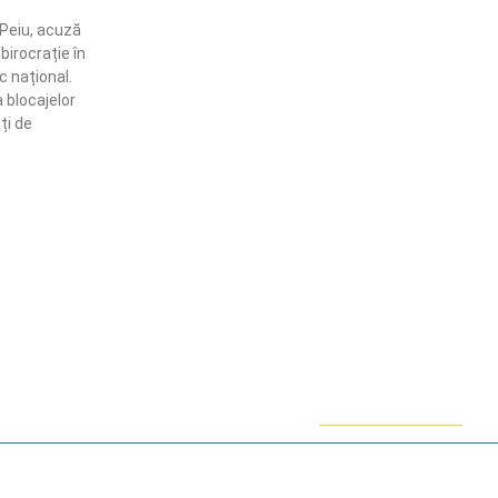
 Peiu, acuză
 birocrație în
 național.
 blocajelor
ți de
ămânem în contact!
flă mai multe despre PRM
ABONARE!
ie-uri