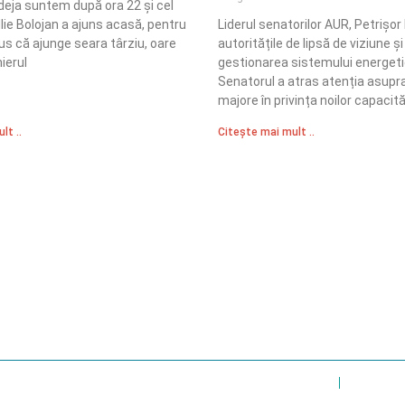
 deja suntem după ora 22 și cel
Ilie Bolojan a ajuns acasă, pentru
Liderul senatorilor AUR, Petrișor
us că ajunge seara târziu, oare
autoritățile de lipsă de viziune și
ierul
gestionarea sistemului energetic
Senatorul a atras atenția asupra
majore în privința noilor capacită
lt ..
Citește mai mult ..
Sediul Central PRM
R
Strada Vasile Lăscăr nr. 16, Sector 2, București
nități
A
+4 0773 704 275
e și respect
centru@partidulromaniamare.ro
Polica de Confidențialitate
Politică Cook