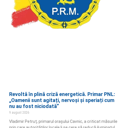
Revoltă în plină criză energetică. Primar PNL:
„Oamenii sunt agitați, nervoși și speriați cum
nu au fost niciodată”
9 august 2026
Vladimir Petruț, primarul orașului Cavnic, a criticat măsurile
prin care autorităților locale li se cere să reducă iluminatul