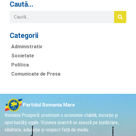
Caută...
Categorii
Administrativ
Societate
Politica
Comunicate de Presa
Partidul Romania Mare
România Prosperă: promitem o economie stabilă, inovație și
oportunități egale. Viziunea noastră se axează pe bunăstare,
sănătate, educație și respect față de mediu.