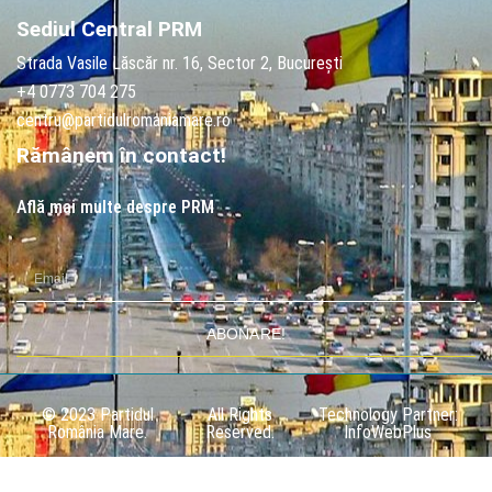
Sediul Central PRM
Strada Vasile Lăscăr nr. 16, Sector 2, București
+4 0773 704 275
centru@partidulromaniamare.ro
Rămânem în contact!
Află mai multe despre PRM
ABONARE!
© 2023 Partidul
All Rights
Technology Partner:
România Mare.
Reserved.
InfoWebPlus