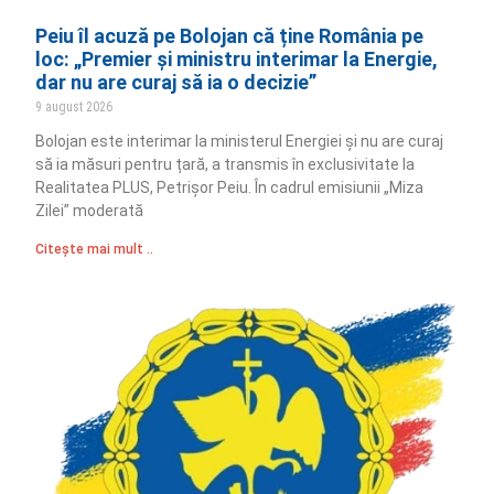
Peiu îl acuză pe Bolojan că ține România pe
loc: „Premier și ministru interimar la Energie,
dar nu are curaj să ia o decizie”
9 august 2026
Bolojan este interimar la ministerul Energiei și nu are curaj
să ia măsuri pentru țară, a transmis în exclusivitate la
Realitatea PLUS, Petrișor Peiu. În cadrul emisiunii „Miza
Zilei” moderată
Citește mai mult ..