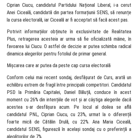
Ciprian Ciucu, candidatul Partidului Național Liberal, i-a cerut
Anei Ciceală, candidată din partea formațiunii SENS, să renunțe
la cursa electorală, iar Ciceală ar fi acceptat să facă acest pas.
Potrivit informațiilor obținute în exclusivitate de Realitatea
Plus, retragerea acesteia ar urma să fie oficializată mâine, în
favoarea lui Ciucu. O astfel de decizie ar putea schimba radical
dinamica alegerilor pentru fotoliul de primar general.
Mișcarea care ar putea da peste cap cursa electorală
Conform celui mai recent sondaj, desfășurat de Curs, arată un
echilibru extrem de fragil între principalii competitori. Candidatul
PSD la Primăria Capitalei, Daniel Băluță, conduce în acest
moment cu 26% din intențiile de vot și ar câștiga alegerile dacă
acestea s-ar desfășura acum. Pe locul al doilea se află
candidatul PNL, Ciprian Ciucu, cu 23%, urmat la o diferență
foarte mică de Cătălin Drulă, cu 22%. Ana Maria Ciceală,
candidatul SENS, figurează în același sondaj cu o preferință a
alegătorilor de 7%.