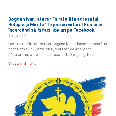
Bogdan Ivan, atacuri în rafală la adresa lui
Bolojan și Miruță.”Te joci cu viitorul României
încercând să-ți faci like-uri pe Facebook”
6 august 2026
Fostul ministru al Energiei, Bogdan Ivan, a lansat joi seară, în
cadrul emisiunii „Miza Zilei”, realizată de Ana Maria
Păcuraru, un atac dur la adresa lui Ilie Bolojan și Radu
Citește mai mult ..