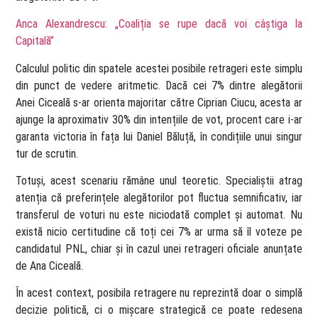
Anca Alexandrescu: „Coaliția se rupe dacă voi câștiga la
Capitală”
Calculul politic din spatele acestei posibile retrageri este simplu
din punct de vedere aritmetic. Dacă cei 7% dintre alegătorii
Anei Ciceală s-ar orienta majoritar către Ciprian Ciucu, acesta ar
ajunge la aproximativ 30% din intențiile de vot, procent care i-ar
garanta victoria în fața lui Daniel Băluță, în condițiile unui singur
tur de scrutin.
Totuși, acest scenariu rămâne unul teoretic. Specialiștii atrag
atenția că preferințele alegătorilor pot fluctua semnificativ, iar
transferul de voturi nu este niciodată complet și automat. Nu
există nicio certitudine că toți cei 7% ar urma să îl voteze pe
candidatul PNL, chiar și în cazul unei retrageri oficiale anunțate
de Ana Ciceală.
În acest context, posibila retragere nu reprezintă doar o simplă
decizie politică, ci o mișcare strategică ce poate redesena