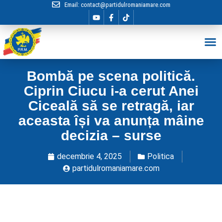
Email:
contact@partidulromaniamare.com
Hai în Echip
Bombă pe scena politică.
Ciprin Ciucu i-a cerut Anei
Ciceală să se retragă, iar
aceasta își va anunța mâine
decizia – surse
decembrie 4, 2025
Politica
partidulromaniamare.com