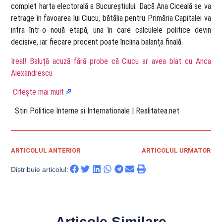
complet harta electorală a Bucureștiului. Dacă Ana Ciceală se va
retrage în favoarea lui Ciucu, bătălia pentru Primăria Capitalei va
intra într-o nouă etapă, una în care calculele politice devin
decisive, iar fiecare procent poate înclina balanța finală.
Ireal! Baluță acuză fără probe că Ciucu ar avea blat cu Anca
Alexandrescu
Citește mai mult
​ Stiri Politice Interne si Internationale | Realitatea.net
ARTICOLUL ANTERIOR
ARTICOLUL URMATOR
Distribuie articolul:
Articole Similare