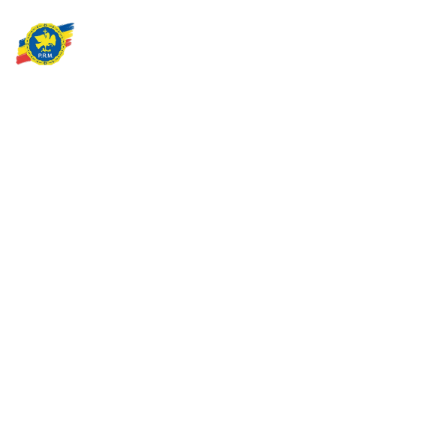
Partidul Romania Mare
România Prosperă: promitem o economie stabilă, inovație și
oportunități egale. Viziunea noastră se axează pe bunăstare,
sănătate, educație și respect față de mediu.
Sediul Central PRM
Strada Vasile Lăscăr nr. 16, Sector 2, București
+4 0773 704 275
centru@partidulromaniamare.ro
Rămânem în contact!
Află mai multe despre PRM