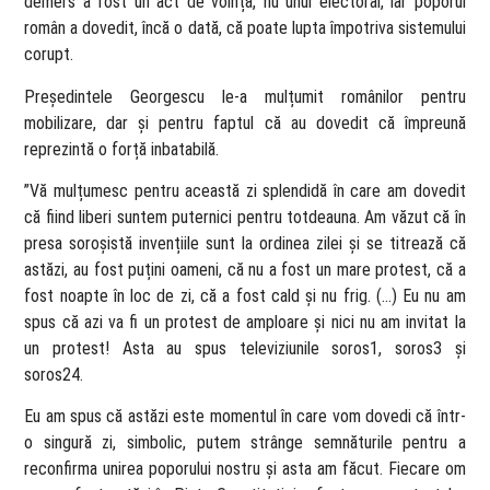
demers a fost un act de voință, nu unul electoral, iar poporul
român a dovedit, încă o dată, că poate lupta împotriva sistemului
corupt.
Președintele Georgescu le-a mulțumit românilor pentru
mobilizare, dar și pentru faptul că au dovedit că împreună
reprezintă o forță inbatabilă.
”Vă mulțumesc pentru această zi splendidă în care am dovedit
că fiind liberi suntem puternici pentru totdeauna. Am văzut că în
presa soroșistă invențiile sunt la ordinea zilei și se titrează că
astăzi, au fost puțini oameni, că nu a fost un mare protest, că a
fost noapte în loc de zi, că a fost cald și nu frig. (…) Eu nu am
spus că azi va fi un protest de amploare și nici nu am invitat la
un protest! Asta au spus televiziunile soros1, soros3 și
soros24.
Eu am spus că astăzi este momentul în care vom dovedi că într-
o singură zi, simbolic, putem strânge semnăturile pentru a
reconfirma unirea poporului nostru și asta am făcut. Fiecare om