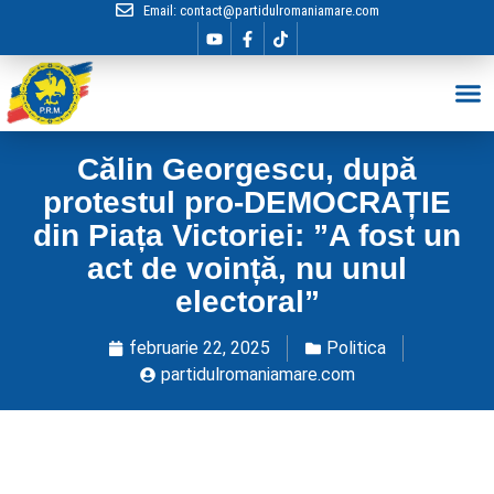
Email:
contact@partidulromaniamare.com
Hai în Echip
Călin Georgescu, după
protestul pro-DEMOCRAȚIE
din Piața Victoriei: ”A fost un
act de voință, nu unul
electoral”
februarie 22, 2025
Politica
partidulromaniamare.com