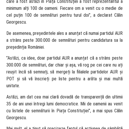
care a fost astăzi în Piața Constituției a fost reprezentantul a
minimum alți 100 de oameni. Fiecare om a venit cu o medie de
cel puțin 100 de semnături pentru turul doi”, a declarat Călin
Georgescu.
De asemenea, președintele ales a anunțat că numai partidul AUR
a strâns peste 300.000 de semnături pentru candidatura sa la
președinția României.
”Astăzi, ca idee, doar partidul AUR a anunțat că a strâns peste
300.000 de semnături, dar chiar și așa, vă rog pe cei care nu ați
reușit încă să semnați, să mergeți la filialele partidelor AUR și
POT și să vă înscrieți pe liste pentru a arăta și mai multă
unitate.
Astăzi, am dat cea mai clară dovadă de transparență din ultimii
35 de ani unei întregi lumi democratice. Mii de oamenii au venit
cu listele de semnăturii în Piața Constituției”, a mai spus Călin
Georgescu.
Mai mult, el a ținut să precizeze faptul că acțiunea de sâmbătă