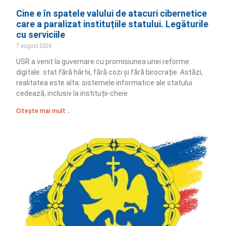
Cine e în spatele valului de atacuri cibernetice
care a paralizat instituțiile statului. Legăturile
cu serviciile
7 august 2026
USR a venit la guvernare cu promisiunea unei reforme
digitale: stat fără hârtii, fără cozi și fără birocrație. Astăzi,
realitatea este alta: sistemele informatice ale statului
cedează, inclusiv la instituții-cheie
Citește mai mult ..