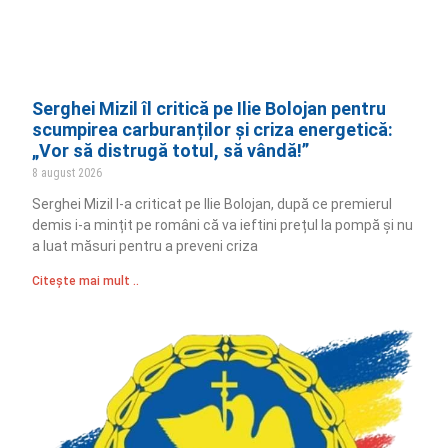
Serghei Mizil îl critică pe Ilie Bolojan pentru
scumpirea carburanților și criza energetică:
„Vor să distrugă totul, să vândă!”
8 august 2026
Serghei Mizil l-a criticat pe Ilie Bolojan, după ce premierul
demis i-a mințit pe români că va ieftini prețul la pompă și nu
a luat măsuri pentru a preveni criza
Citește mai mult ..