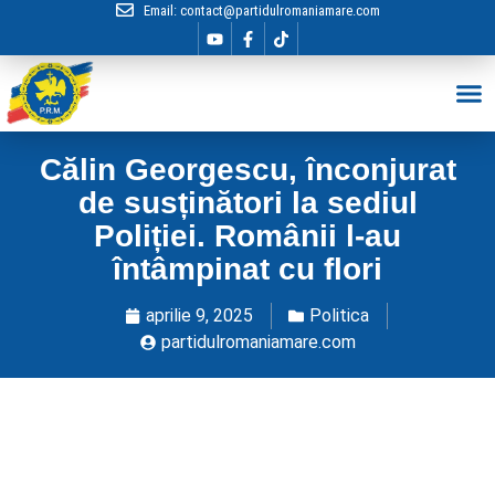
Email:
contact@partidulromaniamare.com
Hai în Echip
Călin Georgescu, înconjurat
de susținători la sediul
Poliției. Românii l-au
întâmpinat cu flori
aprilie 9, 2025
Politica
partidulromaniamare.com