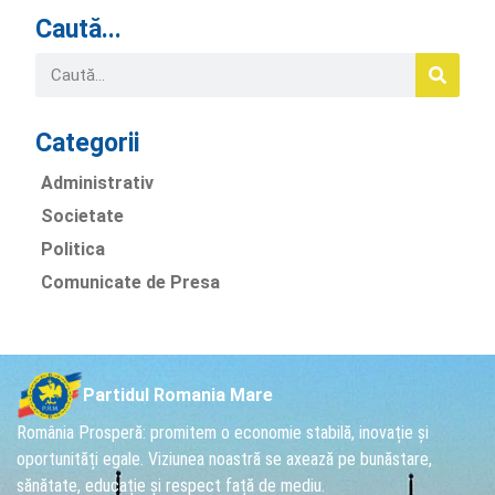
Caută...
Categorii
Administrativ
Societate
Politica
Comunicate de Presa
Partidul Romania Mare
România Prosperă: promitem o economie stabilă, inovație și
oportunități egale. Viziunea noastră se axează pe bunăstare,
sănătate, educație și respect față de mediu.