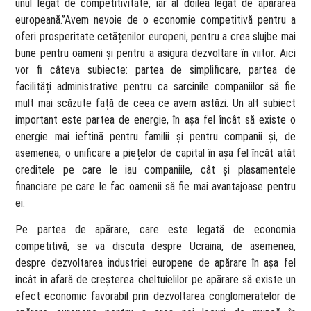
unul legat de competitivitate, iar al doilea legat de apărarea
europeană.”Avem nevoie de o economie competitivă pentru a
oferi prosperitate cetățenilor europeni, pentru a crea slujbe mai
bune pentru oameni și pentru a asigura dezvoltare în viitor. Aici
vor fi câteva subiecte: partea de simplificare, partea de
facilități administrative pentru ca sarcinile companiilor să fie
mult mai scăzute față de ceea ce avem astăzi. Un alt subiect
important este partea de energie, în așa fel încât să existe o
energie mai ieftină pentru familii și pentru companii și, de
asemenea, o unificare a piețelor de capital în așa fel încât atât
creditele pe care le iau companiile, cât și plasamentele
financiare pe care le fac oamenii să fie mai avantajoase pentru
ei.
Pe partea de apărare, care este legată de economia
competitivă, se va discuta despre Ucraina, de asemenea,
despre dezvoltarea industriei europene de apărare în așa fel
încât în afară de creșterea cheltuielilor pe apărare să existe un
efect economic favorabil prin dezvoltarea conglomeratelor de