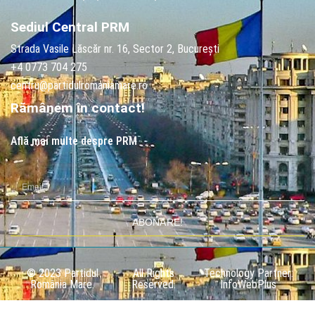
Sediul Central PRM
Strada Vasile Lăscăr nr. 16, Sector 2, București
+4 0773 704 275
centru@partidulromaniamare.ro
Rămânem în contact!
Află mai multe despre PRM
ABONARE!
© 2023 Partidul
All Rights
Technology Partner:
România Mare.
Reserved.
InfoWebPlus