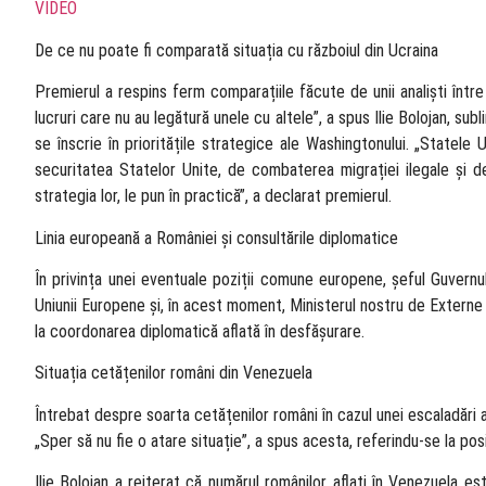
VIDEO
De ce nu poate fi comparată situația cu războiul din Ucraina
Premierul a respins ferm comparațiile făcute de unii analiști între 
lucruri care nu au legătură unele cu altele”, a spus Ilie Bolojan, sub
se înscrie în prioritățile strategice ale Washingtonului. „Statele
securitatea Statelor Unite, de combaterea migrației ilegale și de
strategia lor, le pun în practică”, a declarat premierul.
Linia europeană a României și consultările diplomatice
În privința unei eventuale poziții comune europene, șeful Guvernulu
Uniunii Europene și, în acest moment, Ministerul nostru de Externe se
la coordonarea diplomatică aflată în desfășurare.
Situația cetățenilor români din Venezuela
Întrebat despre soarta cetățenilor români în cazul unei escaladări a 
„Sper să nu fie o atare situație”, a spus acesta, referindu-se la posi
Ilie Bolojan a reiterat că numărul românilor aflați în Venezuela e