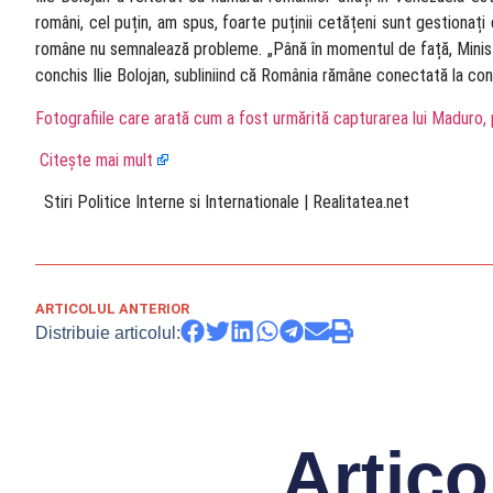
români, cel puțin, am spus, foarte puținii cetățeni sunt gestionați
române nu semnalează probleme. „Până în momentul de față, Ministe
conchis Ilie Bolojan, subliniind că România rămâne conectată la consu
Fotografiile care arată cum a fost urmărită capturarea lui Maduro,
Citește mai mult
​ Stiri Politice Interne si Internationale | Realitatea.net
ARTICOLUL ANTERIOR
Distribuie articolul:
Artico