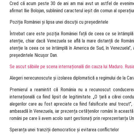
Cred că acum peste 30 de ani am mai avut un astfel de eveniment
afirmat Ilie Bolojan, subliniind caracterul ieșit din comun al operaț
Poziția României și lipsa unei discuții cu președintele
Întrebat care este poziția României față de ceea ce se întâmplă l
atenție, chiar dacă Venezuela se află la mare distanță de Român
atenție la ceea ce se întâmplă în America de Sud, în Venezuela”, 
președintele Nicușor Dan.
Se ascut săbiile pe scena internațională din cauza lui Maduro. Rusi
Alegeri nerecunoscute și izolarea diplomatică a regimului de la Ca
Premierul a reamintit că România nu a recunoscut conducerea 
internațională ca fiind lipsit de legitimitate. „O țară a cărei c
alegerilor care au fost apreciate ca fiind falsificate anul trecut”,
ambasadă în Venezuela, iar prezența cetățenilor români în această
români pe care îi avem acolo sunt gestionați prin reprezentanța Uniu
Speranța unei tranziții democratice și evitarea conflictelor