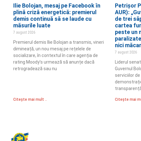
Ilie Bolojan, mesaj pe Facebook în
Petrișor P
plină criză energetică: premierul
AUR): „Gu
demis continuă să se laude cu
de trei să
măsurile luate
cartea fun
peste un 
7 august 2026
paralizate
Premierul demis Ilie Bolojan a transmis, vineri
nici măca
dimineață, un nou mesaj pe rețelele de
7 august 2026
socializare, în contextul în care agenția de
rating Moody’s urmează să anunțe dacă
Liderul senat
retrogradează sau nu
Guvernul Bol
serviciilor d
demonstrație
transparență,
Citește mai mult ..
Citește mai mu
Partidul Romania Mare