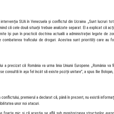
intervenția SUA în Venezuela și conflictul din Ucraina. „Sunt lucruri tota
liniind că cele două situații trebuie analizate separat. El a explicat că a
 Unite își pun în practică doctrina actuală a administrației legate de z
 combaterea traficului de droguri. Acestea sunt priorități care au fos
i a precizat că România va urma linia Uniunii Europene. „România va fi î
 consultă în așa fel încât să existe poziții unitare”, a spus Ilie Bolojan,
conflictului, premierul a declarat că, până în prezent, nu există informați
bilitatea unor noi atacuri.
ste foarte mic și că aceștia se află sub monitorizarea structurilor euro