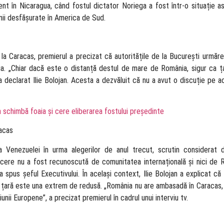
 în Nicaragua, când fostul dictator Noriega a fost într-o situație a
iunii desfășurate în America de Sud.
a Caracas, premierul a precizat că autoritățile de la București urmăre
ia. „Chiar dacă este o distanță destul de mare de România, sigur ca ț
a declarat Ilie Bolojan. Acesta a dezvăluit că nu a avut o discuție pe 
a schimbă foaia și cere eliberarea fostului președinte
racas
Venezuelei în urma alegerilor de anul trecut, scrutin considerat 
onducere nu a fost recunoscută de comunitatea internațională și nici de
 a spus șeful Executivului. În același context, Ilie Bolojan a explicat c
 țară este una extrem de redusă. „România nu are ambasadă în Caracas, 
nii Europene”, a precizat premierul în cadrul unui interviu tv.