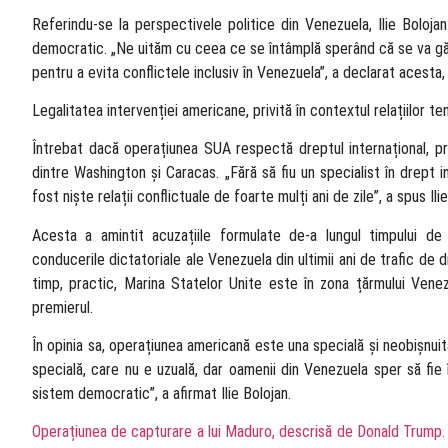
Referindu-se la perspectivele politice din Venezuela, Ilie Boloja
democratic. „Ne uităm cu ceea ce se întâmplă sperând că se va găsi
pentru a evita conflictele inclusiv în Venezuela”, a declarat acesta, 
Legalitatea intervenției americane, privită în contextul relațiilor t
Întrebat dacă operațiunea SUA respectă dreptul internațional, pre
dintre Washington și Caracas. „Fără să fiu un specialist în drept i
fost niște relații conflictuale de foarte mulți ani de zile”, a spus Ili
Acesta a amintit acuzațiile formulate de-a lungul timpului de
conducerile dictatoriale ale Venezuela din ultimii ani de trafic de dr
timp, practic, Marina Statelor Unite este în zona țărmului Venez
premierul.
În opinia sa, operațiunea americană este una specială și neobișnuit
specială, care nu e uzuală, dar oamenii din Venezuela sper să fie î
sistem democratic”, a afirmat Ilie Bolojan.
Operațiunea de capturare a lui Maduro, descrisă de Donald Trump.