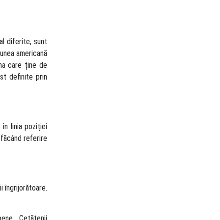
l diferite, sunt
cțiunea americană
ona care ține de
t definite prin
n linia poziției
 făcând referire
i îngrijorătoare.
pene. „Cetățenii