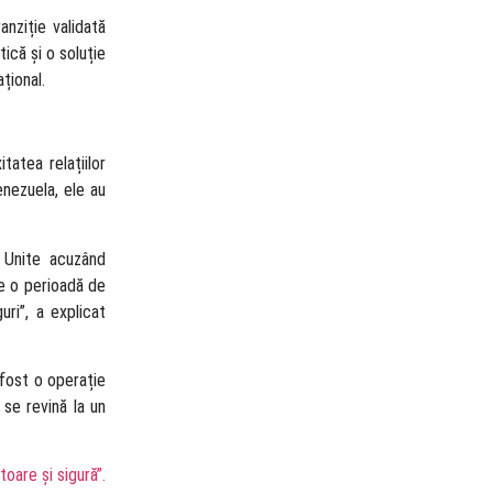
anziție validată
ică și o soluție
țional.
tatea relațiilor
enezuela, ele au
e Unite acuzând
 de o perioadă de
ri”, a explicat
 fost o operație
 se revină la un
are și sigură”.