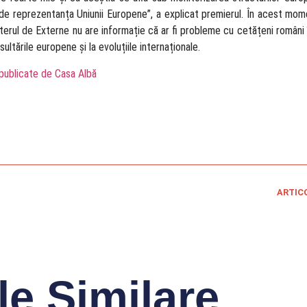
 de reprezentanța Uniunii Europene”, a explicat premierul. În acest mome
rul de Externe nu are informație că ar fi probleme cu cetățeni români 
ltările europene și la evoluțiile internaționale.
 publicate de Casa Albă
ARTIC
le Similare