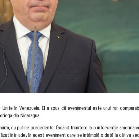
r Unite în Venezuela. El a spus că evenimentul este unul rar, comparabi
Noriega din Nicaragua.
nuită, cu puține precedente, făcând trimitere la o intervenție americană
 văzut într-adevăr acest eveniment care se întâmplă o dată la câțiva zeci