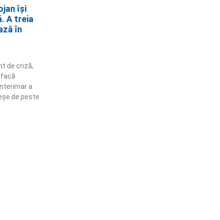
jan își
. A treia
ază în
nt de criză,
 facă
interimar a
reșe de peste
ămânem în contact!