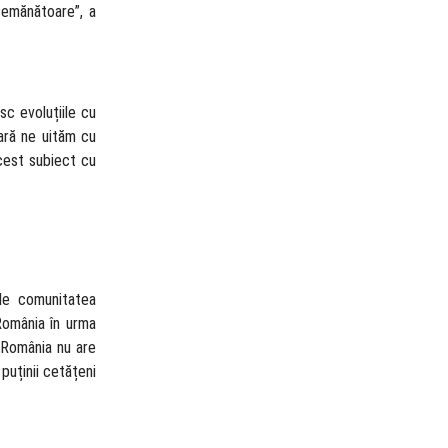
semănătoare”, a
sc evoluțiile cu
ară ne uităm cu
acest subiect cu
de comunitatea
 România în urma
ă România nu are
puținii cetățeni