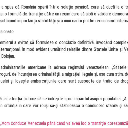
n a spus că România speră într-o soluție pașnică, care să ducă la o tr
 o formulă de tranziție către un regim care să aibă o validare democrat
subliniind importanța stabilității și a unui cadru politic recunoscut interna
ensionate
mierul a evitat să formuleze o concluzie definitivă, invocând complexi
nternațional, în mod evident urmărind relațiile dintre Statele Unite și V
e Bolojan.
 administrațiile americane la adresa regimului venezuelean. „Statel
oguri, de încurajarea criminalității, a migrației ilegale și, așa cum știm,
uelei și lovește embarcațiunile care sunt suspecte de trafic de drogu
ă, iar atenția trebuie să se îndrepte spre impactul asupra populației. „A
n situația în care vor reuși să-și stabilească o conducere stabilă și să
 „Vom conduce Venezuela până când va avea loc o tranziție corespunzăto