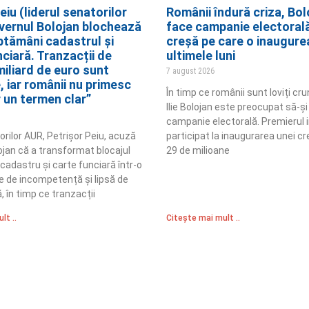
eiu (liderul senatorilor
Românii îndură criza, Bolo
vernul Bolojan blochează
face campanie electorală
ptămâni cadastrul și
creșă pe care o inaugure
ciară. Tranzacții de
ultimele luni
miliard de euro sunt
7 august 2026
, iar românii nu primesc
În timp ce românii sunt loviți cru
r un termen clar”
Ilie Bolojan este preocupat să-și
campanie electorală. Premierul 
orilor AUR, Petrișor Peiu, acuză
participat la inaugurarea unei c
ojan că a transformat blocajul
29 de milioane
e cadastru și carte funciară într-o
 de incompetență și lipsă de
 în timp ce tranzacții
lt ..
Citește mai mult ..
Sediul Central PRM
R