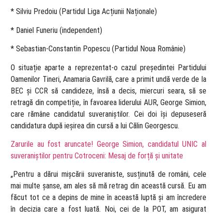
* Silviu Predoiu (Partidul Liga Acțiunii Naționale)
* Daniel Funeriu (independent)
* Sebastian-Constantin Popescu (Partidul Noua Românie)
O situație aparte a reprezentat-o cazul președintei Partidului
Oamenilor Tineri, Anamaria Gavrilă, care a primit undă verde de la
BEC și CCR să candideze, însă a decis, miercuri seara, să se
retragă din competiție, în favoarea liderului AUR, George Simion,
care rămâne candidatul suveraniștilor. Cei doi își depuseseră
candidatura după ieșirea din cursă a lui Călin Georgescu.
Zarurile au fost aruncate! George Simion, candidatul UNIC al
suveraniștilor pentru Cotroceni: Mesaj de forță și unitate
„Pentru a dărui mișcării suveraniste, susținută de români, cele
mai multe șanse, am ales să mă retrag din această cursă. Eu am
făcut tot ce a depins de mine în această luptă și am încredere
în decizia care a fost luată. Noi, cei de la POT, am asigurat