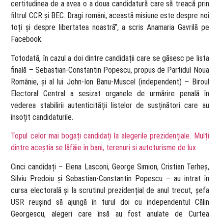
certitudinea de a avea o a doua candidatură care să treacă prin
filtrul CCR și BEC. Dragi români, această misiune este despre noi
toți și despre libertatea noastră”, a scris Anamaria Gavrilă pe
Facebook.
Totodată, în cazul a doi dintre candidații care se găsesc pe lista
finală – Sebastian-Constantin Popescu, propus de Partidul Noua
Românie, și al lui John-Ion Banu-Muscel (independent) – Biroul
Electoral Central a sesizat organele de urmărire penală în
vederea stabilirii autenticității listelor de susținători care au
însoțit candidaturile.
Topul celor mai bogați candidați la alegerile prezidențiale. Mulți
dintre aceștia se lăfăie în bani, terenuri si autoturisme de lux
Cinci candidați – Elena Lasconi, George Simion, Cristian Terheș,
Silviu Predoiu și Sebastian-Constantin Popescu – au intrat în
cursa electorală și la scrutinul prezidențial de anul trecut, șefa
USR reușind să ajungă în turul doi cu independentul Călin
Georgescu, alegeri care însă au fost anulate de Curtea