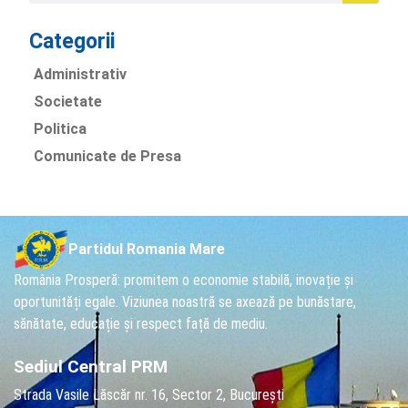
Categorii
Administrativ
Societate
Politica
Comunicate de Presa
Partidul Romania Mare
România Prosperă: promitem o economie stabilă, inovație și
oportunități egale. Viziunea noastră se axează pe bunăstare,
sănătate, educație și respect față de mediu.
Sediul Central PRM
Strada Vasile Lăscăr nr. 16, Sector 2, București