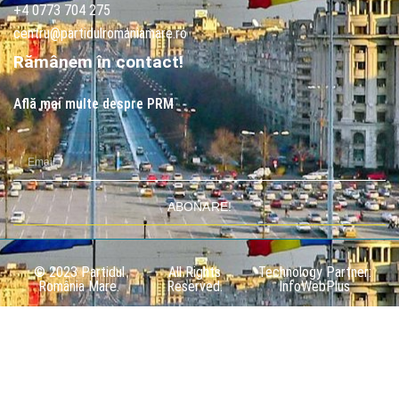
+4 0773 704 275
centru@partidulromaniamare.ro
Rămânem în contact!
Află mai multe despre PRM
ABONARE!
© 2023 Partidul
All Rights
Technology Partner:
România Mare.
Reserved.
InfoWebPlus