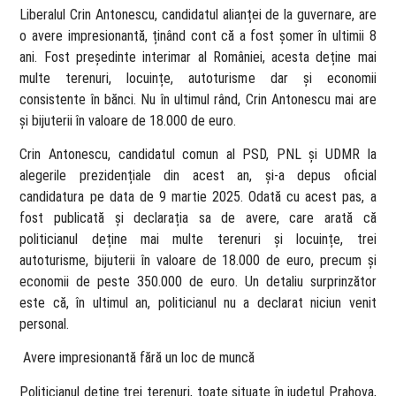
Liberalul Crin Antonescu, candidatul alianței de la guvernare, are
o avere impresionantă, ținând cont că a fost șomer în ultimii 8
ani. Fost președinte interimar al României, acesta deține mai
multe terenuri, locuințe, autoturisme dar și economii
consistente în bănci. Nu în ultimul rând, Crin Antonescu mai are
și bijuterii în valoare de 18.000 de euro.
Crin Antonescu, candidatul comun al PSD, PNL și UDMR la
alegerile prezidențiale din acest an, și-a depus oficial
candidatura pe data de 9 martie 2025. Odată cu acest pas, a
fost publicată și declarația sa de avere, care arată că
politicianul deține mai multe terenuri și locuințe, trei
autoturisme, bijuterii în valoare de 18.000 de euro, precum și
economii de peste 350.000 de euro. Un detaliu surprinzător
este că, în ultimul an, politicianul nu a declarat niciun venit
personal.
Avere impresionantă fără un loc de muncă
Politicianul deține trei terenuri, toate situate în județul Prahova,