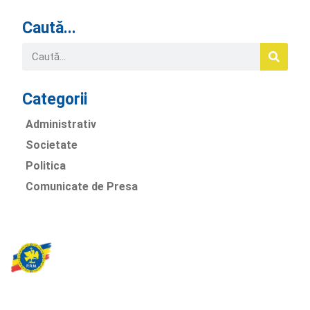
Caută...
Categorii
Administrativ
Societate
Politica
Comunicate de Presa
Partidul Romania Mare
România Prosperă: promitem o economie stabilă, inovație și
oportunități egale. Viziunea noastră se axează pe bunăstare,