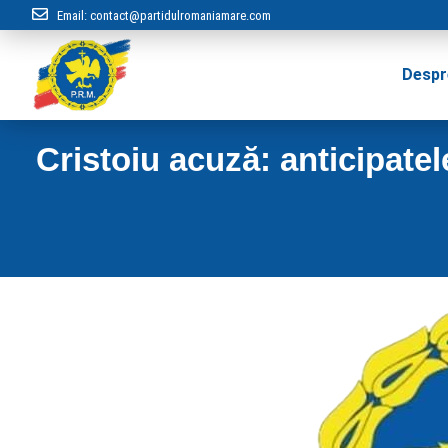
Email:
contact@partidulromaniamare.com
Despr
Cristoiu acuză: anticipatel