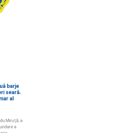
uă barje
ri seară.
mar al
adu Miruţă, a
undare a
arje