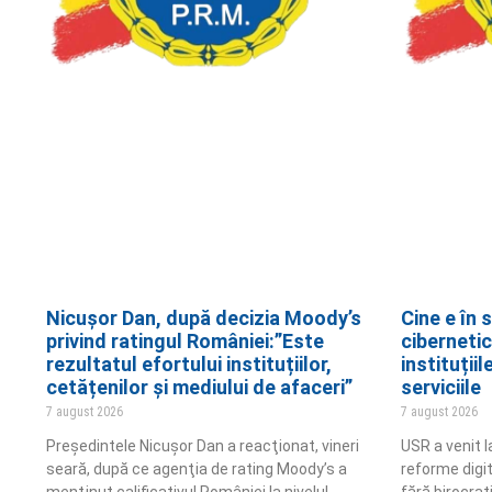
Nicușor Dan, după decizia Moody’s
Cine e în 
privind ratingul României:”Este
cibernetic
rezultatul efortului instituțiilor,
instituții
cetățenilor și mediului de afaceri”
serviciile
7 august 2026
7 august 2026
Preşedintele Nicuşor Dan a reacţionat, vineri
USR a venit 
seară, după ce agenţia de rating Moody’s a
reforme digita
menţinut calificativul României la nivelul
fără birocraț