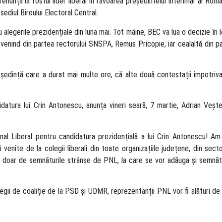
renunța la fostul lider liberal în favoarea președintelui interimar al Româ
ediul Biroului Electoral Central.
alegerile prezidențiale din luna mai. Tot mâine, BEC va lua o decizie în 
 venind din partea rectorului SNSPA, Remus Pricopie, iar cealaltă din p
ședință care a durat mai multe ore, că alte două contestații împotriva
tura lui Crin Antonescu, anunța vineri seară, 7 martie, Adrian Vește
l Liberal pentru candidatura prezidențială a lui Crin Antonescu! Am
venite de la colegii liberali din toate organizațiile județene, din secto
 doar de semnăturile strânse de PNL, la care se vor adăuga și semnătu
egii de coaliție de la PSD și UDMR, reprezentanții PNL vor fi alături d