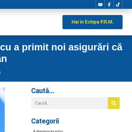
Hai în Echipa P.R.M.
u a primit noi asigurări că
an
m
Caută...
Categorii
Administrativ