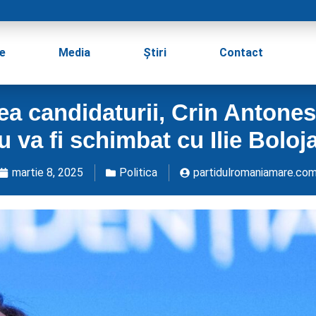
e
Media
Știri
Contact
ea candidaturii, Crin Antonesc
u va fi schimbat cu Ilie Boloj
martie 8, 2025
Politica
partidulromaniamare.co