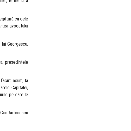
niei, termenul a
legătură cu cele
artea avocatului
 lui Georgescu,
a, președintele
 făcut acum, la
arele Capitalei,
rile pe care le
e Crin Antonescu