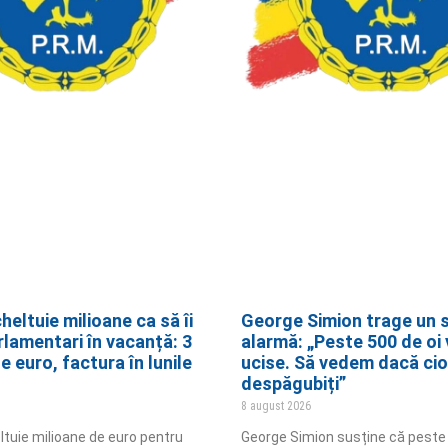
eltuie milioane ca să îi
George Simion trage un 
rlamentari în vacanță: 3
alarmă: „Peste 500 de oi v
e euro, factura în lunile
ucise. Să vedem dacă ciob
despăgubiți”
8 august 2026
tuie milioane de euro pentru
George Simion susține că peste 