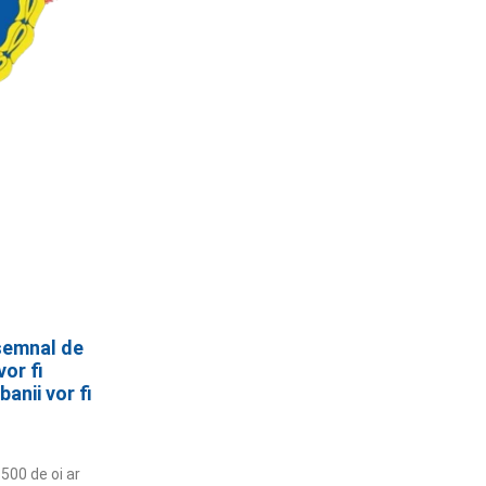
semnal de
or fi
anii vor fi
500 de oi ar