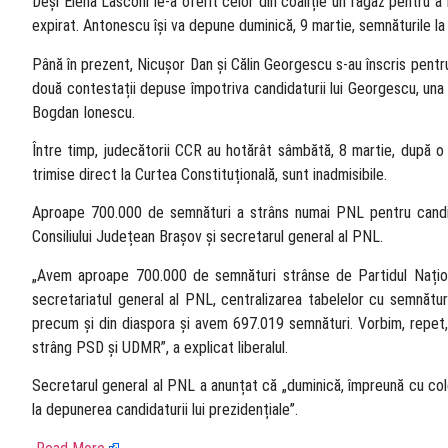
Deși Elena Lasconi le-a oferit celor din coaliție un răgaz pentru a 
expirat. Antonescu își va depune duminică, 9 martie, semnăturile la s
Până în prezent, Nicușor Dan și Călin Georgescu s-au înscris pentru 
două contestații depuse împotriva candidaturii lui Georgescu, una
Bogdan Ionescu.
Între timp, judecătorii CCR au hotărât sâmbătă, 8 martie, după o 
trimise direct la Curtea Constituțională, sunt inadmisibile.
Aproape 700.000 de semnături a strâns numai PNL pentru candida
Consiliului Județean Brașov și secretarul general al PNL.
„Avem aproape 700.000 de semnături strânse de Partidul Naționa
secretariatul general al PNL, centralizarea tabelelor cu semnături 
precum și din diaspora și avem 697.019 semnături. Vorbim, repet,
strâng PSD și UDMR”, a explicat liberalul.
Secretarul general al PNL a anunțat că „duminică, împreună cu col
la depunerea candidaturii lui prezidențiale”.