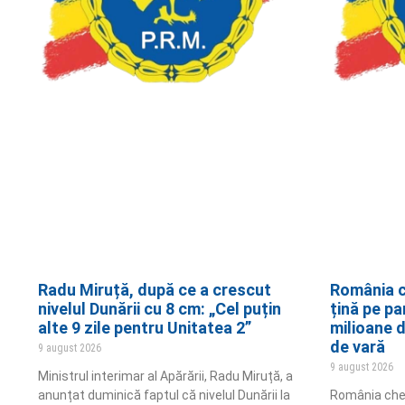
Radu Miruță, după ce a crescut
România ch
nivelul Dunării cu 8 cm: „Cel puțin
țină pe pa
alte 9 zile pentru Unitatea 2”
milioane d
de vară
9 august 2026
9 august 2026
Ministrul interimar al Apărării, Radu Miruță, a
anunțat duminică faptul că nivelul Dunării la
România chel