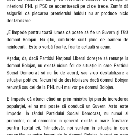
interiorul PNL și PSD se accentuează pe zi ce trece. Zamfir dă
asigurări că plecarea premierului huiduit nu ar produce nicio
destabilizare.
„E limpede pentru toată lumea că poate să fie un Guvern și fără
domnul Bolojan. Nu știu, cimitirele sunt pline de oameni de
neînlocuit… Este o vorbă foarte, foarte actuală și acum.
Așadar, da, dacă Partidul Național Liberal dorește să renunțe la
domnul Bolojan, nu există niciun fel de situație în care Partidul
Social Democrat să nu fie de acord, sau vreo destabilizare a
situației politice. Niciun fel de destabilizare dacă domnul Bolojan
renunță sau cei de la PNL nu-l mai vor pe domnul Bolojan.
E limpede că atunci când un prim-ministru își pierde încrederea
populației, el nu mai poate să conducă un Guvern. Asta este
limpede. În rândul Partidului Social Democrat, nu numai al
primarilor, ci al oamenilor în general, există o mare frustrare
pentru faptul că, într-adevăr, noi suntem în situația în care