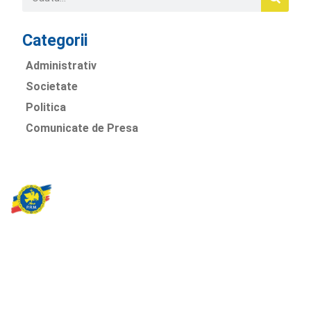
Categorii
Administrativ
Societate
Politica
Comunicate de Presa
Partidul Romania Mare
România Prosperă: promitem o economie stabilă, inovație și
oportunități egale. Viziunea noastră se axează pe bunăstare,
sănătate, educație și respect față de mediu.
Sediul Central PRM
Strada Vasile Lăscăr nr. 16, Sector 2, București