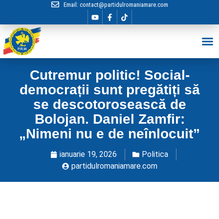
Email:
contact@partidulromaniamare.com
Hai în Echip
Cutremur politic! Social-
democrații sunt pregătiți să
se descotorosească de
Bolojan. Daniel Zamfir:
„Nimeni nu e de neînlocuit”
ianuarie 19, 2026
Politica
partidulromaniamare.com