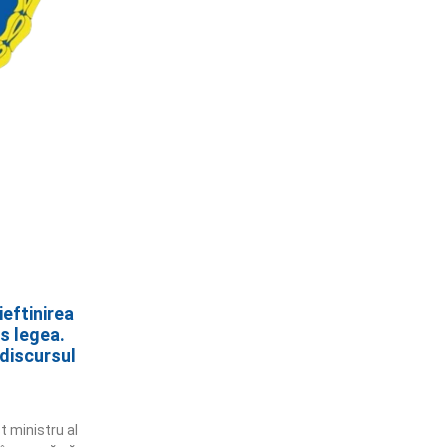
ieftinirea
is legea.
discursul
 ministru al