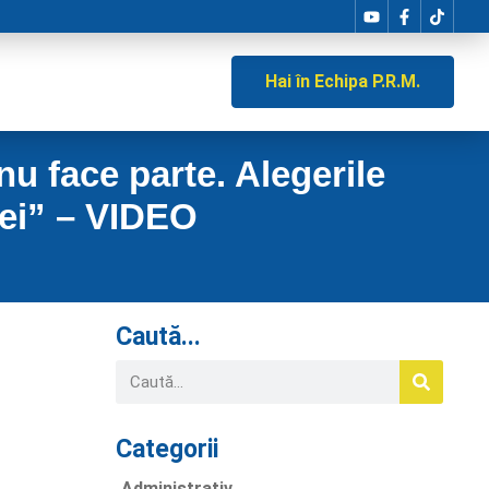
Hai în Echipa P.R.M.
 face parte. Alegerile
iei” – VIDEO
Caută...
Categorii
Administrativ