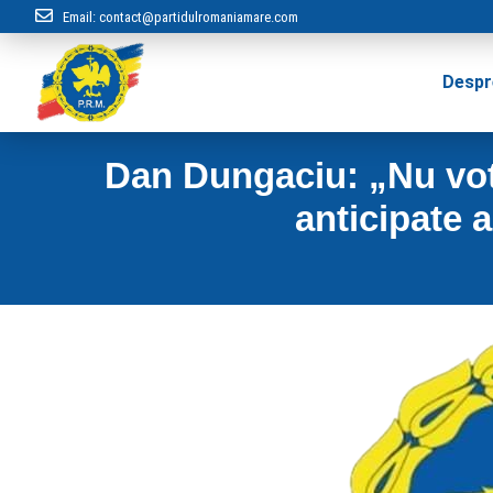
Email:
contact@partidulromaniamare.com
Despr
Dan Dungaciu: „Nu vot
anticipate 