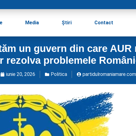
e
Media
Știri
Contact
ăm un guvern din care AUR nu
ar rezolva problemele Român
iunie 20, 2026
Politica
partidulromaniamare.com