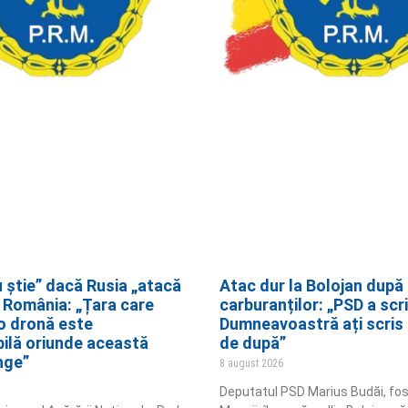
u știe” dacă Rusia „atacă
Atac dur la Bolojan după 
” România: „Țara care
carburanților: „PSD a scr
o dronă este
Dumneavoastră ați scris 
ilă oriunde această
de după”
nge”
8 august 2026
Deputatul PSD Marius Budăi, fost