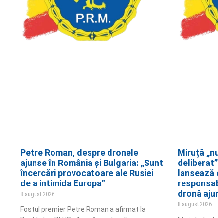
Petre Roman, despre dronele
Miruță „n
ajunse în România și Bulgaria: „Sunt
deliberat
încercări provocatoare ale Rusiei
lansează 
de a intimida Europa”
responsab
dronă aju
8 august 2026
8 august 2026
Fostul premier Petre Roman a afirmat la