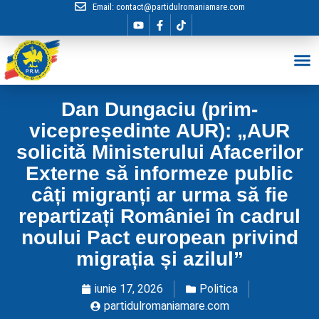
Email:
contact@partidulromaniamare.com
Hai în Echip
Dan Dungaciu (prim-
vicepreședinte AUR): „AUR
solicită Ministerului Afacerilor
Externe să informeze public
câți migranți ar urma să fie
repartizați României în cadrul
noului Pact european privind
migrația și azilul”
iunie 17, 2026
Politica
partidulromaniamare.com