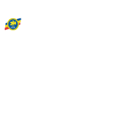
Partidul Romania Mare
România Prosperă: promitem o economie stabilă, inovație și
oportunități egale. Viziunea noastră se axează pe bunăstare,
sănătate, educație și respect față de mediu.
Sediul Central PRM
Strada Vasile Lăscăr nr. 16, Sector 2, București
+4 0773 704 275
centru@partidulromaniamare.ro
Rămânem în contact!
Află mai multe despre PRM