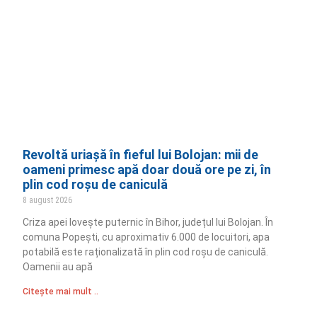
Revoltă uriașă în fieful lui Bolojan: mii de
oameni primesc apă doar două ore pe zi, în
plin cod roșu de caniculă
8 august 2026
Criza apei lovește puternic în Bihor, județul lui Bolojan. În
comuna Popești, cu aproximativ 6.000 de locuitori, apa
potabilă este raționalizată în plin cod roșu de caniculă.
Oamenii au apă
Citește mai mult ..