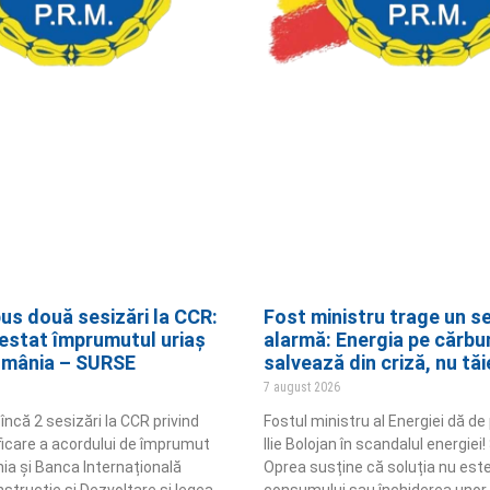
us două sesizări la CCR:
Fost ministru trage un s
estat împrumutul uriaș
alarmă: Energia pe cărbu
omânia – SURSE
salvează din criză, nu tăi
7 august 2026
ncă 2 sesizări la CCR privind
Fostul ministru al Energiei dă d
ificare a acordului de împrumut
Ilie Bolojan în scandalul energie
ia și Banca Internațională
Oprea susține că soluția nu est
strucție și Dezvoltare și legea
consumului sau închiderea unor c