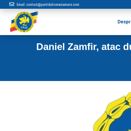
Email:
contact@partidulromaniamare.com
Despr
Daniel Zamfir, atac dur