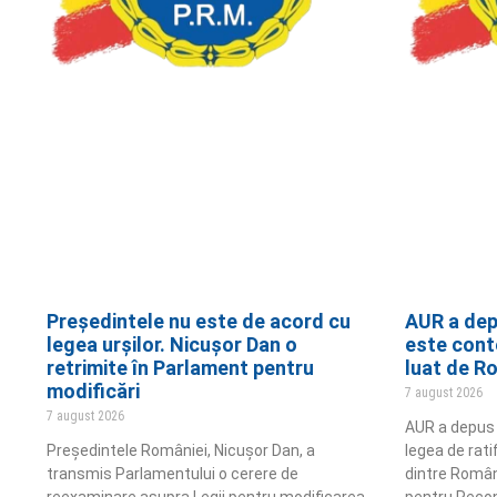
Președintele nu este de acord cu
AUR a dep
legea urșilor. Nicușor Dan o
este cont
retrimite în Parlament pentru
luat de R
modificări
7 august 2026
7 august 2026
AUR a depus î
Președintele României, Nicușor Dan, a
legea de rat
transmis Parlamentului o cerere de
dintre Român
reexaminare asupra Legii pentru modificarea
pentru Recon