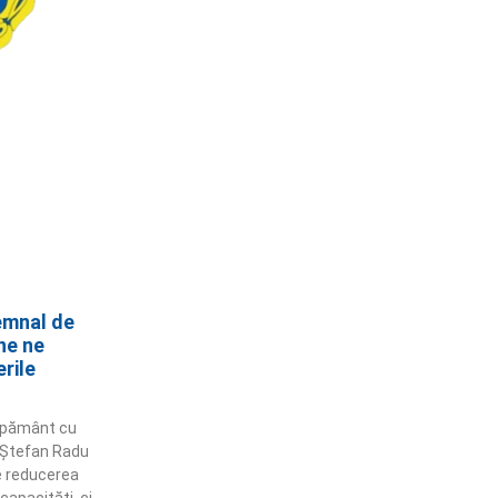
emnal de
ne ne
erile
e pământ cu
i! Ștefan Radu
e reducerea
apacități, ci