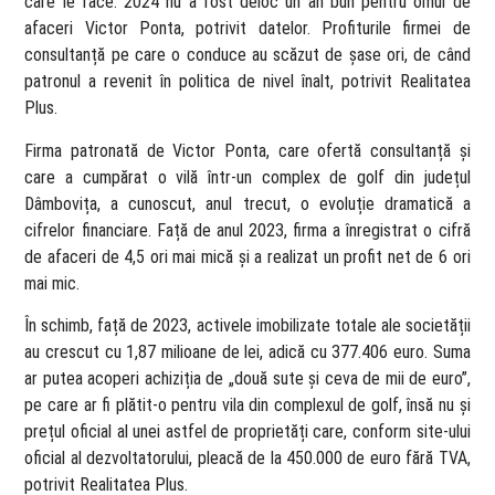
care le face. 2024 nu a fost deloc un an bun pentru omul de
afaceri Victor Ponta, potrivit datelor. Profiturile firmei de
consultanță pe care o conduce au scăzut de șase ori, de când
patronul a revenit în politica de nivel înalt, potrivit Realitatea
Plus.
Firma patronată de Victor Ponta, care ofertă consultanță și
care a cumpărat o vilă într-un complex de golf din județul
Dâmbovița, a cunoscut, anul trecut, o evoluție dramatică a
cifrelor financiare. Față de anul 2023, firma a înregistrat o cifră
de afaceri de 4,5 ori mai mică și a realizat un profit net de 6 ori
mai mic.
În schimb, față de 2023, activele imobilizate totale ale societății
au crescut cu 1,87 milioane de lei, adică cu 377.406 euro. Suma
ar putea acoperi achiziția de „două sute și ceva de mii de euro”,
pe care ar fi plătit-o pentru vila din complexul de golf, însă nu și
prețul oficial al unei astfel de proprietăți care, conform site-ului
oficial al dezvoltatorului, pleacă de la 450.000 de euro fără TVA,
potrivit Realitatea Plus.