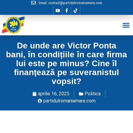
Email:
contact@partidulromaniamare.com
Hai în Echip
De unde are Victor Ponta
bani, în condițiile în care firma
lui este pe minus? Cine îl
finanțează pe suveranistul
vopsit?
aprilie 16, 2025
Politica
partidulromaniamare.com