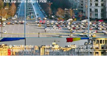
Află mai multe despre PRM
ABONARE!
© 2023 Partidul
All Rights
Technology Partner:
România Mare.
Reserved.
InfoWebPlus