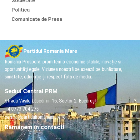
Societate
Politica
Comunicate de Presa
Partidul Romania Mare
România Prosperă: promitem o economie stabilă, inovație și
oportunități egale. Viziunea noastră se axează pe bunăstare,
sănătate, educație și respect față de mediu.
Sediul Central PRM
Strada Vasile Lăscăr nr. 16, Sector 2, București
+4 0773 704 275
centru@partidulromaniamare.ro
Rămânem în contact!