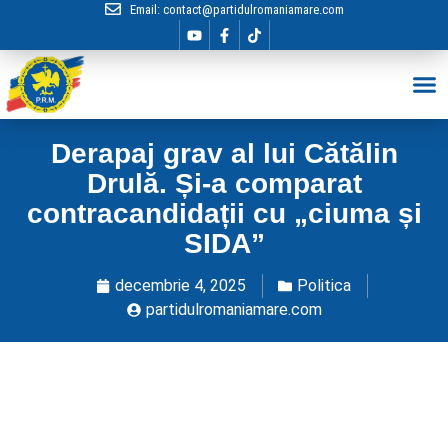
Email:
contact@partidulromaniamare.com
Hai în Echip
Derapaj grav al lui Cătălin
Drulă. Și-a comparat
contracandidații cu „ciuma și
SIDA”
decembrie 4, 2025
Politica
partidulromaniamare.com