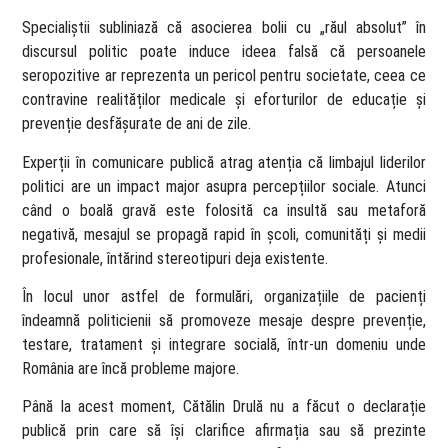
Specialiștii subliniază că asocierea bolii cu „răul absolut” în
discursul politic poate induce ideea falsă că persoanele
seropozitive ar reprezenta un pericol pentru societate, ceea ce
contravine realităților medicale și eforturilor de educație și
prevenție desfășurate de ani de zile.
Experții în comunicare publică atrag atenția că limbajul liderilor
politici are un impact major asupra percepțiilor sociale. Atunci
când o boală gravă este folosită ca insultă sau metaforă
negativă, mesajul se propagă rapid în școli, comunități și medii
profesionale, întărind stereotipuri deja existente.
În locul unor astfel de formulări, organizațiile de pacienți
îndeamnă politicienii să promoveze mesaje despre prevenție,
testare, tratament și integrare socială, într-un domeniu unde
România are încă probleme majore.
Până la acest moment, Cătălin Drulă nu a făcut o declarație
publică prin care să își clarifice afirmația sau să prezinte