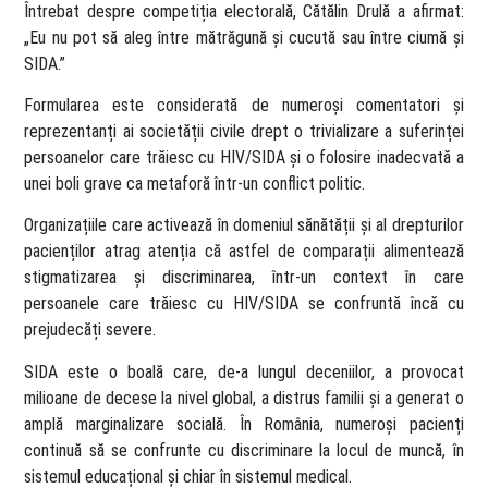
Întrebat despre competiția electorală, Cătălin Drulă a afirmat:
„Eu nu pot să aleg între mătrăgună și cucută sau între ciumă și
SIDA.”
Formularea este considerată de numeroși comentatori și
reprezentanți ai societății civile drept o trivializare a suferinței
persoanelor care trăiesc cu HIV/SIDA și o folosire inadecvată a
unei boli grave ca metaforă într-un conflict politic.
Organizațiile care activează în domeniul sănătății și al drepturilor
pacienților atrag atenția că astfel de comparații alimentează
stigmatizarea și discriminarea, într-un context în care
persoanele care trăiesc cu HIV/SIDA se confruntă încă cu
prejudecăți severe.
SIDA este o boală care, de-a lungul deceniilor, a provocat
milioane de decese la nivel global, a distrus familii și a generat o
amplă marginalizare socială. În România, numeroși pacienți
continuă să se confrunte cu discriminare la locul de muncă, în
sistemul educațional și chiar în sistemul medical.