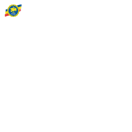
Partidul Romania Mare
România Prosperă: promitem o economie stabilă, inovație și
oportunități egale. Viziunea noastră se axează pe bunăstare,
sănătate, educație și respect față de mediu.
Sediul Central PRM
Strada Vasile Lăscăr nr. 16, Sector 2, București
+4 0773 704 275
centru@partidulromaniamare.ro
Rămânem în contact!
Află mai multe despre PRM
ABONARE!