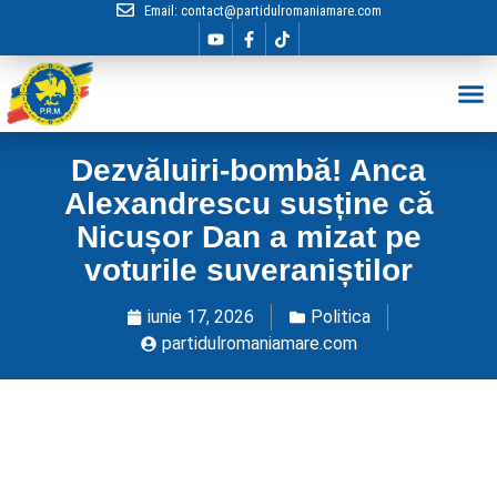
Email:
contact@partidulromaniamare.com
Hai în Echip
Dezvăluiri-bombă! Anca
Alexandrescu susține că
Nicușor Dan a mizat pe
voturile suveraniștilor
iunie 17, 2026
Politica
partidulromaniamare.com