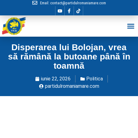
Email:
contact@partidulromaniamare.com
Hai în Echip
Disperarea lui Bolojan, vrea
să rămână la butoane până în
toamnă
iunie 22, 2026
Politica
partidulromaniamare.com