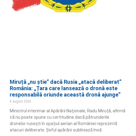
Miruță „nu știe” dacă Rusia „atacă deliberat”
România: „Țara care lansează o dronă este
responsabilă oriunde această dronă ajunge”
8 august 2026
Ministrul interimar al Apărării Naţionale, Radu Miruță, afirmă
că nu poate spune cu certitudine dacă pătrunderile
dronelor ruseşti în spaţiul aerian al României reprezintă
atacuri deliberate. Șeful apărării subliniază însă