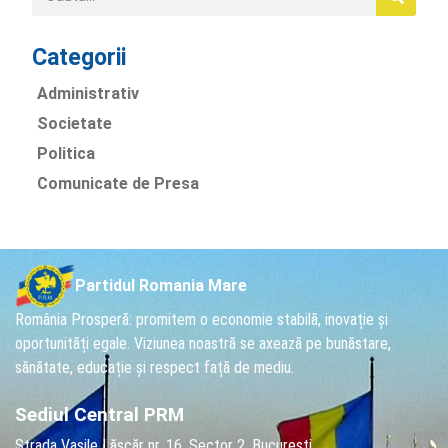
Categorii
Administrativ
Societate
Politica
Comunicate de Presa
Partidul Romania Mare
România Prosperă: promitem o economie stabilă, inovație și
oportunități egale. Viziunea noastră se axează pe bunăstare,
sănătate, educație și respect față de mediu.
Sediul Central PRM
Strada Vasile Lăscăr nr. 16, Sector 2, București