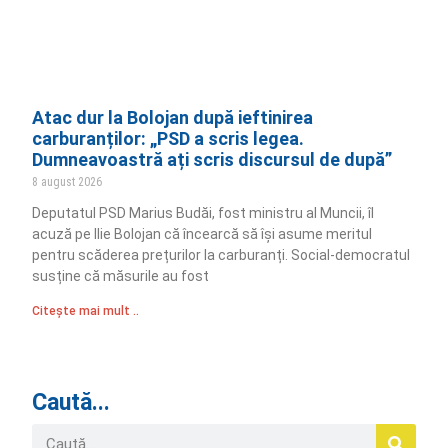
Atac dur la Bolojan după ieftinirea
carburanților: „PSD a scris legea.
Dumneavoastră ați scris discursul de după”
8 august 2026
Deputatul PSD Marius Budăi, fost ministru al Muncii, îl
acuză pe Ilie Bolojan că încearcă să își asume meritul
pentru scăderea prețurilor la carburanți. Social-democratul
susține că măsurile au fost
Citește mai mult ..
Caută...