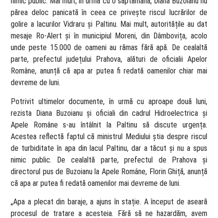
nimic public. Mai mult, în urmă cu o săptămână, Diana Buzoianu nu
părea deloc panicată în ceea ce privește riscul lucrărilor de
golire a lacurilor Vidraru și Paltinu. Mai mult, autoritățile au dat
mesaje Ro-Alert și în municipiul Moreni, din Dâmbovița, acolo
unde peste 15.000 de oameni au rămas fără apă. De cealaltă
parte, prefectul județului Prahova, alături de oficialii Apelor
Române, anunță că apa ar putea fi redată oamenilor chiar mai
devreme de luni.
Potrivit ultimelor documente, în urmă cu aproape două luni,
rezista Diana Buzoianu și oficiali din cadrul Hidroelectrica și
Apele Române s-au întâlnit la Paltinu să discute urgența.
Acestea reflectă faptul că ministrul Mediului știa despre riscul
de turbiditate în apa din lacul Paltinu, dar a tăcut și nu a spus
nimic public. De cealaltă parte, prefectul de Prahova și
directorul pus de Buzoianu la Apele Române, Florin Ghiță, anunță
că apa ar putea fi redată oamenilor mai devreme de luni.
„Apa a plecat din baraje, a ajuns în stație. A început de aseară
procesul de tratare a acesteia. Fără să ne hazardăm, avem