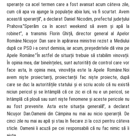
speranțe ca acel termen care a fost avansat acum câteva zile,
cum că apa va ajunge la populație abia luni, va fi scurtat. Avem
această speranță”, a declarat Daniel Nicodim, prefectul județului
Prahova.”Sperăm ca în acest weekend să avem și apă la
robinet”, a transmis Florin Ghiță, director general al Apelor
Române.Nicușor Dan sare în apărarea ministrei rezist a Mediului
după ce PSD i-a cerut demisia, iar acum, președintele dă vina pe
Apele Române.”În astfel de situații trebuie să stabilim vinovații.
În opinia mea, dar bineînțeles, sunt autorități de control care vor
face asta, în opinia mea, vinovăția este la Apele Române.Noi
avem niște proiectanți, proiectanții fac niște proiecte, după
care se duc la autoritățile statului și ei scriu acolo că nu există
niciun pericol și se întâmplă că ce zic ei că nu e un pericol, se
întâmplă că plouă sau sunt niște fenomene și aceste pericole nu
au fost prevenite. Asta este situația generală”, a declarat
Nicușor Dan.Oamenii din Câmpina nu mai au nicio speranță. De
cinci zile nu mai au apă și stau în fiecare zi la cozi pentru câteva
sticle. Oamenii îi acuză pe cei responsabili că nu fac nimic să îi
ajute.