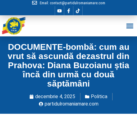
Email:
contact@partidulromaniamare.com
Hai în Echip
DOCUMENTE-bombă: cum au
vrut să ascundă dezastrul din
Prahova: Diana Buzoianu știa
încă din urmă cu două
săptămâni
decembrie 4, 2025
Politica
partidulromaniamare.com