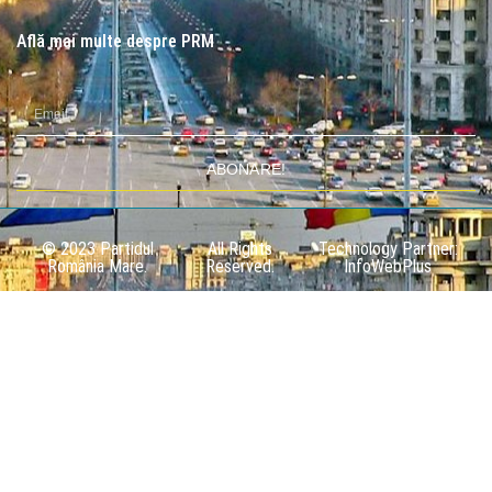
Află mai multe despre PRM
ABONARE!
© 2023 Partidul
All Rights
Technology Partner:
România Mare.
Reserved.
InfoWebPlus