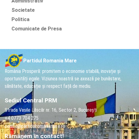
Administrativ
Societate
Politica
Comunicate de Presa
Partidul Romania Mare
România Prosperă: promitem o economie stabilă, inovație și
oportunități egale. Viziunea noastră se axează pe bunăstare,
sănătate, educație și respect față de mediu.
Sediul Central PRM
Strada Vasile Lăscăr nr. 16, Sector 2, București
+4 0773 704 275
centru@partidulromaniamare.ro
Rămânem în contact!