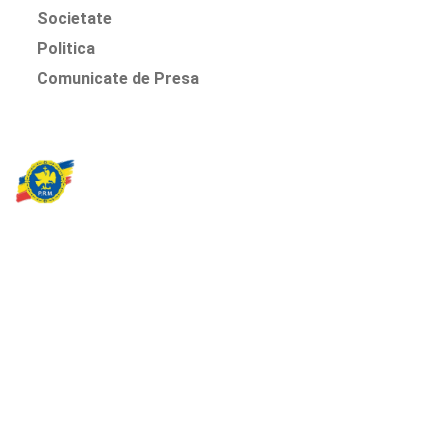
Societate
Politica
Comunicate de Presa
Partidul Romania Mare
România Prosperă: promitem o economie stabilă, inovație și
oportunități egale. Viziunea noastră se axează pe bunăstare,
sănătate, educație și respect față de mediu.
Sediul Central PRM
Strada Vasile Lăscăr nr. 16, Sector 2, București
+4 0773 704 275
centru@partidulromaniamare.ro
Rămânem în contact!