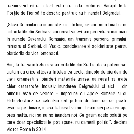
recunoscut că el a fost cel care a dat ordin ca Barajul de la
Porțile de Fier să fie deschis pentru a nu fi inundat Belgradul.
„Slava Domnului ca in aceste zile, totusi, ne-am coordonat si cu
autoritatile din Serbia si am reusit sa evitam pericole si mai mari.
In numele Guvernului Romaniei, am transmis personal primului-
ministru al Serbiei, dl. Vucic, condoleante si solidaritate pentru
pierderile de vieti omenesti.
Bun, la fel sa intrebam si autoritatile din Serbia daca putem sa-i
ajutam cu orice altceva. Inteleg ca acolo, dincolo de pierderi de
vieti omenesti si pierderi materiale uriase, au reusit sa evite
chiar catastrofe, inclusiv inundarea Belgradului si aici – din
punctul asta de vedere – impreuna cu Apele Romane si cu
Hidroelectrica sa calculam cat putem de bine ce se poate
evacua pe Dunare, in asa fel incat sa nu-i lasam nici pe ei cu apa
prea multa, nici sa nu ne inundam noi. Sa gasim acele solutii pe
care doar specialistii le pot spune, nu oamenii politici”, declara
Victor Ponta in 2014.