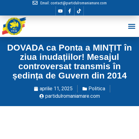
Email:
contact@partidulromaniamare.com
Hai în Echip
DOVADA ca Ponta a MINȚIT în
ziua inudațiilor! Mesajul
controversat transmis în
ședința de Guvern din 2014
aprilie 11, 2025
Politica
partidulromaniamare.com