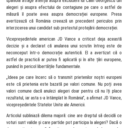
spaniolă atrage atenția asupra excluderii lui Călin Georgescu din
alegeri și asupra efectului de contagiune pe care o astfel de
măsură îl poate avea asupra democrației europene. Presa
avertizează că România creează un precedent periculos prin
interzicerea unui candidat sub pretextul protejării democrației.
Vicepreședintele american JD Vance a criticat deja această
decizie și a declarat că anularea unui scrutin întreg este de
neconceput într-o democrație autentică. El a avertizat că o
astfel de practică ar putea fi aplicată și în alte țări europene,
punând în pericol libertățile fundamentale.
„Ideea pe care încerc să o transmit prietenilor noștri europeni
este că prietenia este bazată pe valori comune. Nu poți avea
valori comune dacă anulezi alegeri doar pentru că nu îți place
rezultatul, iar asta s-a întâmplat în România”, a afirmat JD Vance,
vicepreședintele Statelor Unite ale Americii.
Articolul subliniază dilema majoră: cine are dreptul să decidă ce
voturi sunt valide și care partide pot participa la alegeri? Dacă o