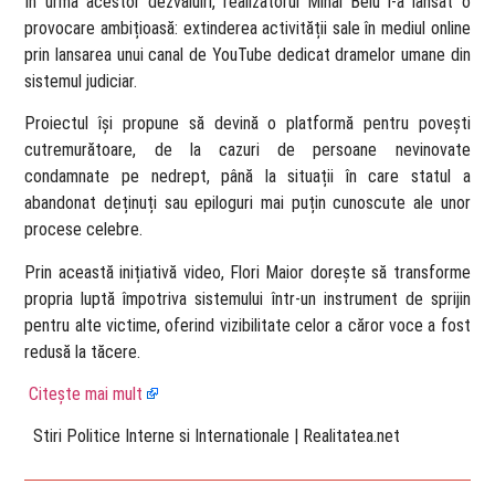
În urma acestor dezvăluiri, realizatorul Mihai Belu i-a lansat o
provocare ambițioasă: extinderea activității sale în mediul online
prin lansarea unui canal de YouTube dedicat dramelor umane din
sistemul judiciar.
Proiectul își propune să devină o platformă pentru povești
cutremurătoare, de la cazuri de persoane nevinovate
condamnate pe nedrept, până la situații în care statul a
abandonat deținuți sau epiloguri mai puțin cunoscute ale unor
procese celebre.
Prin această inițiativă video, Flori Maior dorește să transforme
propria luptă împotriva sistemului într-un instrument de sprijin
pentru alte victime, oferind vizibilitate celor a căror voce a fost
redusă la tăcere.
Citește mai mult
​ Stiri Politice Interne si Internationale | Realitatea.net