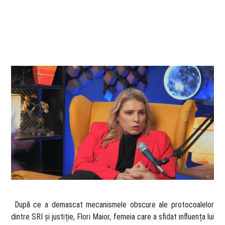
​ După ce a demascat mecanismele obscure ale protocoalelor
dintre SRI și justiție, Flori Maior, femeia care a sfidat influența lui