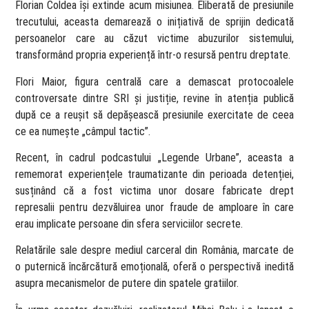
Florian Coldea își extinde acum misiunea. Eliberată de presiunile
trecutului, aceasta demarează o inițiativă de sprijin dedicată
persoanelor care au căzut victime abuzurilor sistemului,
transformând propria experiență într-o resursă pentru dreptate.
Flori Maior, figura centrală care a demascat protocoalele
controversate dintre SRI și justiție, revine în atenția publică
după ce a reușit să depășească presiunile exercitate de ceea
ce ea numește „câmpul tactic”.
Recent, în cadrul podcastului „Legende Urbane”, aceasta a
rememorat experiențele traumatizante din perioada detenției,
susținând că a fost victima unor dosare fabricate drept
represalii pentru dezvăluirea unor fraude de amploare în care
erau implicate persoane din sfera serviciilor secrete.
Relatările sale despre mediul carceral din România, marcate de
o puternică încărcătură emoțională, oferă o perspectivă inedită
asupra mecanismelor de putere din spatele gratiilor.