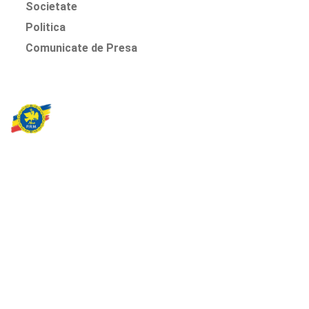
Societate
Politica
Comunicate de Presa
Partidul Romania Mare
România Prosperă: promitem o economie stabilă, inovație și
oportunități egale. Viziunea noastră se axează pe bunăstare,
sănătate, educație și respect față de mediu.
Sediul Central PRM
Strada Vasile Lăscăr nr. 16, Sector 2, București
+4 0773 704 275
centru@partidulromaniamare.ro
Rămânem în contact!