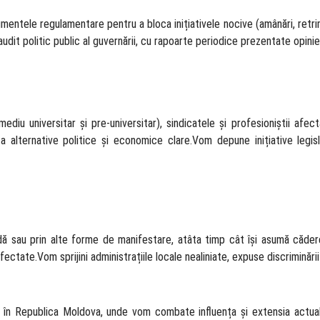
entele regulamentare pentru a bloca inițiativele nocive (amânări, retrimi
dit politic public al guvernării, cu rapoarte periodice prezentate opinie
iu universitar și pre-universitar), sindicatele și profesioniștii afecta
a alternative politice și economice clare.Vom depune inițiative legisl
adă sau prin alte forme de manifestare, atâta timp cât își asumă căder
ectate.Vom sprijini administrațiile locale nealiniate, expuse discriminării 
 în Republica Moldova, unde vom combate influența și extensia actuale