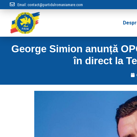
Email:
contact@partidulromaniamare.com
Despr
George Simion anunță OPOZ
în direct la