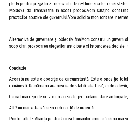
pleda pentru pregătirea proiectului de re-Unire a celor două state, î
Moldova de Transnistria în acest proces.Vom susține constant, 
practicilor abuzive ale guvernului.Vom solicita monitorizare interna
Alternativă de guvernare și obiectiv finalVom construi un guvern al
scop clar: provocarea alegerilor anticipate și întoarcerea deciziei l
Concluzie
Aceasta nu este o opoziție de circumstanță. Este o opoziție totală 
românești. România nu are nevoie de stabilitate falsă, ci de adevăr, 
Cu cât mai repede se vor organiza alegeri parlamentare anticipate,
AUR nu mai votează nicio ordonanță de urgență
Printre altele, Alianța pentru Unirea Românilor urmează să nu mai 