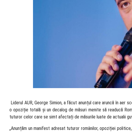
​ Liderul AUR, George Simion, a făcut anunțul care aruncă în aer sce
o opoziție totală și un decalog de măsuri menite să readucă Rom
tuturor celor care se simt afectați de măsurile luate de actualii gu
„Anunțăm un manifest adresat tuturor românilor, opoziției politice,