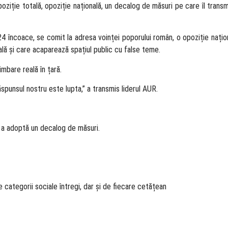
oziție totală, opoziție națională, un decalog de măsuri pe care îl trans
4 încoace, se comit la adresa voinței poporului român, o opoziție națio
ală și care acaparează spațiul public cu false teme.
imbare reală în țară.
ăspunsul nostru este lupta,” a transmis liderul AUR.
r a adoptă un decalog de măsuri.
de categorii sociale întregi, dar și de fiecare cetățean