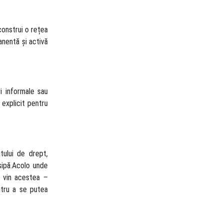
construi o rețea
nentă și activă
ri informale sau
 explicit pentru
tului de drept,
sipă.Acolo unde
e vin acestea –
entru a se putea