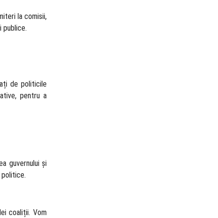
teri la comisii,
i publice.
ți de politicile
ative, pentru a
ea guvernului și
politice.
i coaliții. Vom