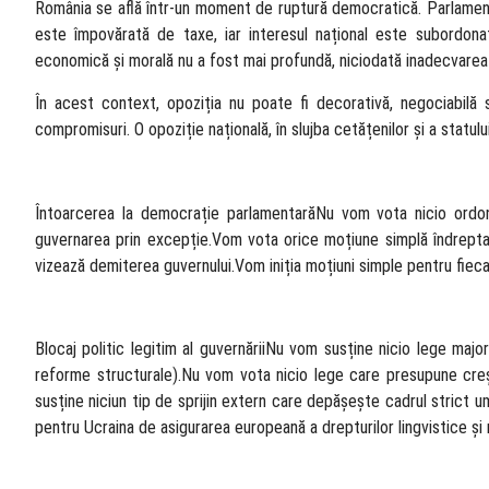
România se află într-un moment de ruptură democratică. Parlament
este împovărată de taxe, iar interesul național este subordonat 
economică și morală nu a fost mai profundă, niciodată inadecvarea
În acest context, opoziția nu poate fi decorativă, negociabilă
compromisuri. O opoziție națională, în slujba cetățenilor și a statului
Întoarcerea la democrație parlamentarăNu vom vota nicio ordon
guvernarea prin excepție.Vom vota orice moțiune simplă îndreptată
vizează demiterea guvernului.Vom iniția moțiuni simple pentru fieca
Blocaj politic legitim al guvernăriiNu vom susține nicio lege major
reforme structurale).Nu vom vota nicio lege care presupune creș
susține niciun tip de sprijin extern care depășește cadrul strict 
pentru Ucraina de asigurarea europeană a drepturilor lingvistice și r