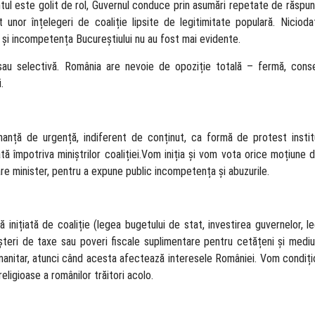
ul este golit de rol, Guvernul conduce prin asumări repetate de răspu
unor înțelegeri de coaliție lipsite de legitimitate populară. Niciodat
 și incompetența Bucureștiului nu au fost mai evidente.
 sau selectivă. România are nevoie de opoziție totală – fermă, cons
.
anță de urgență, indiferent de conținut, ca formă de protest instit
 împotriva miniștrilor coaliției.Vom iniția și vom vota orice moțiune 
re minister, pentru a expune public incompetența și abuzurile.
ă inițiată de coaliție (legea bugetului de stat, investirea guvernelor, l
teri de taxe sau poveri fiscale suplimentare pentru cetățeni și mediu
umanitar, atunci când acesta afectează interesele României. Vom condițio
eligioase a românilor trăitori acolo.