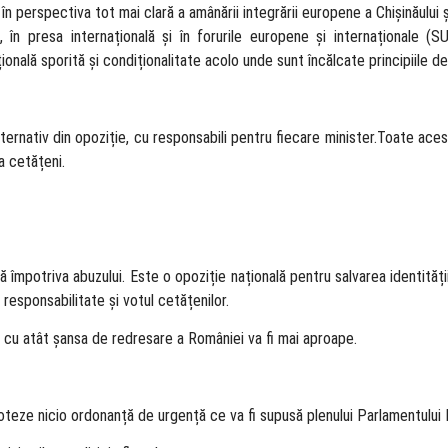
n perspectiva tot mai clară a amânării integrării europene a Chișinăului și
în presa internațională și în forurile europene și internaționale (S
țională sporită și condiționalitate acolo unde sunt încălcate principiile 
ternativ din opoziție, cu responsabili pentru fiecare minister.Toate aces
a cetățeni.
împotriva abuzului. Este o opoziție națională pentru salvarea identități
responsabilitate și votul cetățenilor.
 cu atât șansa de redresare a României va fi mai aproape.
voteze nicio ordonanță de urgență ce va fi supusă plenului Parlamentului