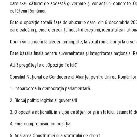
care s-au săturat de această guvernare și vor acțiuni concrete. Op
cetățenii României.
Este o opoziție totală față de abuzurile care, din 6 decembrie 202
care calcă în picioare credința noastră creștină, identitatea națion
Dorim să ajungem la alegeri anticipate, la votul românilor și la o sch
Este bătălia finală pentru suveranitatea și integritatea națională. R
AUR pregătește o „Opoziție Totală”
Consiliul Național de Conducere al Alianței pentru Unirea Românilo
1. Întoarcerea la democrația parlamentară
2. Blocaj politic legitim al guvernării
3. O opoziție națională, în slujba cetățenilor și a statului, asumată 
4. Fără compromisuri cu coaliția
5. Apărarea Constituției și a statutului de drept