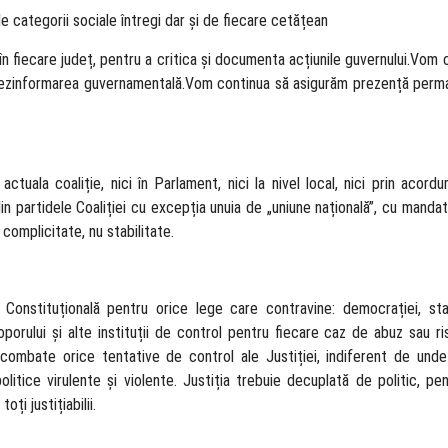
 de categorii sociale întregi dar și de fiecare cetățean
n fiecare județ, pentru a critica și documenta acțiunile guvernului.Vom 
dezinformarea guvernamentală.Vom continua să asigurăm prezență perma
ala coaliție, nici în Parlament, nici la nivel local, nici prin acordu
in partidele Coaliției cu excepția unuia de „uniune națională”, cu mandat
complicitate, nu stabilitate.
Constituțională pentru orice lege care contravine: democrației, sta
orului și alte instituții de control pentru fiecare caz de abuz sau ri
 combate orice tentative de control ale Justiției, indiferent de und
olitice virulente și violente. Justiția trebuie decuplată de politic, p
oți justițiabilii.