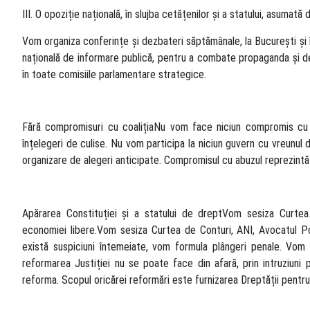
III. O opoziție națională, în slujba cetățenilor și a statului, asumată
Vom organiza conferințe și dezbateri săptămânale, la București și î
națională de informare publică, pentru a combate propaganda și 
în toate comisiile parlamentare strategice.
Fără compromisuri cu coalițiaNu vom face niciun compromis cu actu
înțelegeri de culise. Nu vom participa la niciun guvern cu vreunul d
organizare de alegeri anticipate. Compromisul cu abuzul reprezintă 
Apărarea Constituției și a statului de dreptVom sesiza Curtea 
economiei libere.Vom sesiza Curtea de Conturi, ANI, Avocatul Pop
există suspiciuni întemeiate, vom formula plângeri penale. Vom
reformarea Justiției nu se poate face din afară, prin intruziuni p
reforma. Scopul oricărei reformări este furnizarea Dreptății pentru t