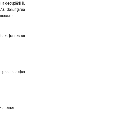
 a decuplării R.
UA), denunțarea
democratice.
te acțiuni au un
i și democrației
 României.