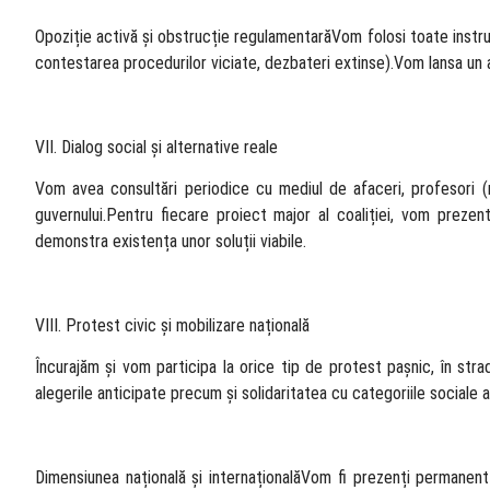
Opoziție activă și obstrucție regulamentarăVom folosi toate instrum
contestarea procedurilor viciate, dezbateri extinse).Vom lansa un au
VII. Dialog social și alternative reale
Vom avea consultări periodice cu mediul de afaceri, profesori (med
guvernului.Pentru fiecare proiect major al coaliției, vom prezent
demonstra existența unor soluții viabile.
VIII. Protest civic și mobilizare națională
Încurajăm și vom participa la orice tip de protest pașnic, în str
alegerile anticipate precum și solidaritatea cu categoriile sociale af
Dimensiunea națională și internaționalăVom fi prezenți permanent