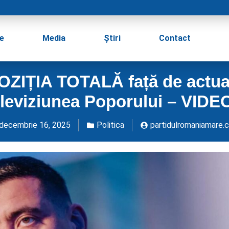
e
Media
Știri
Contact
IȚIA TOTALĂ față de actuala
 Televiziunea Poporului – V
decembrie 16, 2025
Politica
partidulromaniamare.