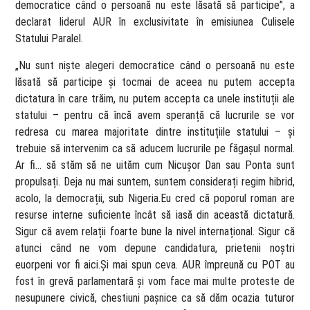
democratice când o persoană nu este lăsată să participe”, a
declarat liderul AUR în exclusivitate în emisiunea Culisele
Statului Paralel.
„Nu sunt niște alegeri democratice când o persoană nu este
lăsată să participe și tocmai de aceea nu putem accepta
dictatura în care trăim, nu putem accepta ca unele instituții ale
statului – pentru că încă avem speranță că lucrurile se vor
redresa cu marea majoritate dintre instituțiile statului – și
trebuie să intervenim ca să aducem lucrurile pe făgașul normal.
Ar fi… să stăm să ne uităm cum Nicușor Dan sau Ponta sunt
propulsați. Deja nu mai suntem, suntem considerați regim hibrid,
acolo, la democrații, sub Nigeria.Eu cred că poporul roman are
resurse interne suficiente încât să iasă din această dictatură.
Sigur că avem relații foarte bune la nivel internațional. Sigur că
atunci când ne vom depune candidatura, prietenii noștri
euorpeni vor fi aici.Și mai spun ceva. AUR împreună cu POT au
fost în grevă parlamentară și vom face mai multe proteste de
nesupunere civică, chestiuni pașnice ca să dăm ocazia tuturor