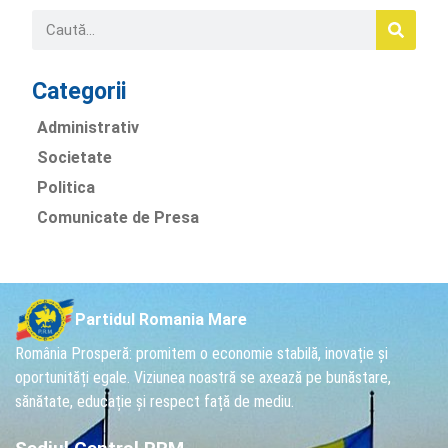
Categorii
Administrativ
Societate
Politica
Comunicate de Presa
Partidul Romania Mare
România Prosperă: promitem o economie stabilă, inovație și
oportunități egale. Viziunea noastră se axează pe bunăstare,
sănătate, educație și respect față de mediu.