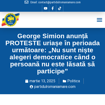
Email:
contact@partidulromaniamare.com
Hai în Echip
George Simion anunță
PROTESTE uriașe în perioada
următoare: „Nu sunt niște
alegeri democratice când o
persoană nu este lăsată să
participe”
martie 13, 2025
Politica
partidulromaniamare.com