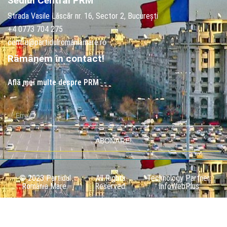
Sediul Central PRM
Strada Vasile Lăscăr nr. 16, Sector 2, București
+4 0773 704 275
centru@partidulromaniamare.ro
Rămânem în contact!
Află mai multe despre PRM
ABONARE!
© 2023 Partidul
All Rights
Technology Partner:
România Mare.
Reserved.
InfoWebPlus